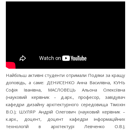
Найбільш активні студенти отримали Подяки за кращу
доповідь, а саме: ДЕНИСЕНКО Анна Василівна, КУНЬ
Софія Іванівна, МАСЛОВЕЦЬ Альона Олексіївна
(науковий керівник – д.арх., професор, завідувач
кафедри дизайну архітектурного середовища Тімохін
В.О.); ШУЛЯР Андрій Олегович (науковий керівник –
к.арх., доцент, доцент кафедри інформаційних
технологій в архітектурі Левченко О.В.);