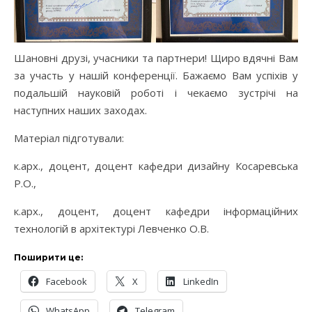
Шановні друзі, учасники та партнери! Щиро вдячні Вам
за участь у нашій конференції. Бажаємо Вам успіхів у
подальшій науковій роботі і чекаємо зустрічі на
наступних наших заходах.
Матеріал підготували:
к.арх., доцент, доцент кафедри дизайну Косаревська
Р.О.,
к.арх., доцент, доцент кафедри інформаційних
технологій в архітектурі Левченко О.В.
Поширити це:
Facebook
X
LinkedIn
WhatsApp
Telegram