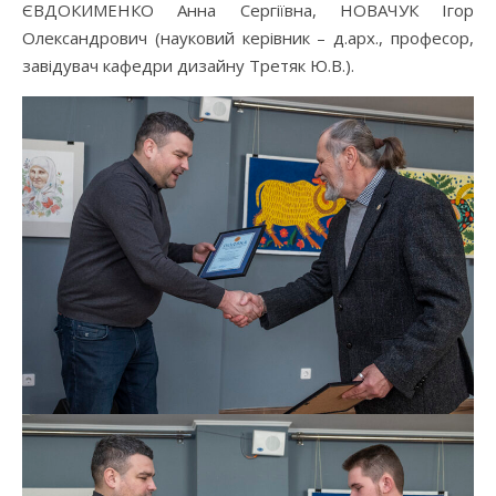
ЄВДОКИМЕНКО Анна Сергіївна, НОВАЧУК Ігор
Олександрович (науковий керівник – д.арх., професор,
завідувач кафедри дизайну Третяк Ю.В.).