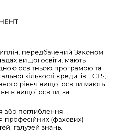
ОНЕНТ
циплін, передбачений Законом
акладах вищої освіти, мають
ідною освітньою програмою та
альної кількості кредитів ECTS,
вного рівня вищої освіти мають
нів вищої освіти, за
я або поглиблення
я професійних (фахових)
ей, галузей знань.