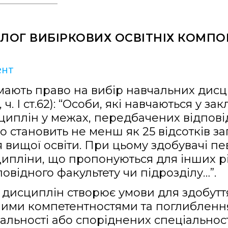
ЛОГ ВИБІРКОВИХ ОСВІТНІХ КОМП
ент
 мають право на вибір навчальних дис
 ч. І ст.62): “Особи, які навчаються у з
циплін у межах, передбачених відпов
 становить не менш як 25 відсотків заг
вищої освіти. При цьому здобувачі пе
ипліни, що пропонуються для інших рів
відного факультету чи підрозділу…”.
 дисциплін створює умови для здобутт
ьними компетентностями та поглибленн
альності або споріднених спеціальност