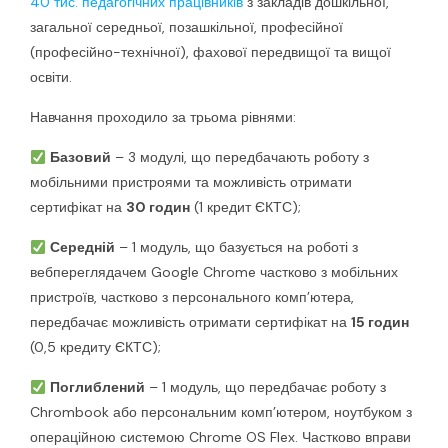
40 тис. педагогічних працівників
з закладів дошкільної,
загальної середньої, позашкільної, професійної
(професійно-технічної), фахової передвищої та вищої
освіти.
Навчання проходило за трьома рівнями:
Базовий
– 3 модулі, що передбачають роботу з
мобільними пристроями та можливість отримати
сертифікат на
30 годин
(1 кредит ЄКТС);
Середній
– 1 модуль, що базується на роботі з
вебпереглядачем Google Chrome частково з мобільних
пристроїв, частково з персонального комп’ютера,
передбачає можливість отримати сертифікат на
15 годин
(0,5 кредиту ЄКТС);
Поглиблений
– 1 модуль, що передбачає роботу з
Chrombook або персональним комп’ютером, ноутбуком з
операційною системою Chrome OS Flex. Частково вправи