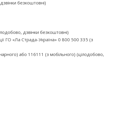
 дзвінки безкоштовні)
ілодобово, дзвінки безкоштовні)
ії ГО «Ла Страда-Україна» 0 800 500 335 (з
онарного) або 116111 (з мобільного) (цілодобово,