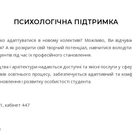
ПСИХОЛОГІЧНА ПІДТРИМКА
ко адаптуватися в новому колективі? Можливо, Ви відчуває
ня? А як розкрити свій творчий потенціал, навчитися володі
дентів під час їх професійного становлення.
ва і архітектури надаються доступні та якісні послуги у сфе
ників освітнього процесу, забезпечується адаптивний та комф
новлення і розвитку особистості студента.
1, кабінет 447
a