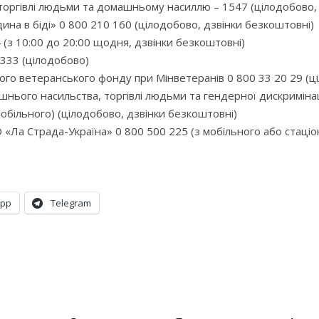
ї торгівлі людьми та домашньому насиллю – 1547 (цілодобово,
дина в біді» 0 800 210 160 (цілодобово, дзвінки безкоштовні)
 (з 10:00 до 20:00 щодня, дзвінки безкоштовні)
 7333 (цілодобово)
кого ветеранського фонду при Мінветеранів 0 800 33 20 29 (ц
нього насильства, торгівлі людьми та гендерної дискримінац
мобільного) (цілодобово, дзвінки безкоштовні)
О «Ла Страда-Україна» 0 800 500 225 (з мобільного або стаці
App
Telegram