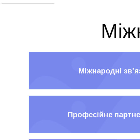
Між
Міжнародні зв’я
Професійне партн