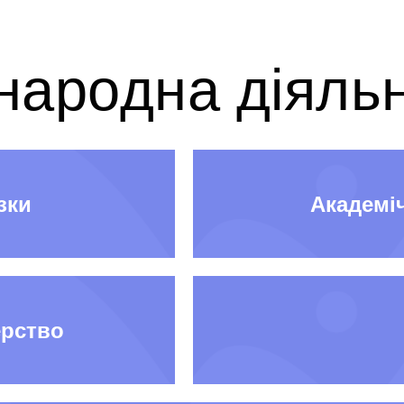
народна діяльн
зки
Академі
ерство