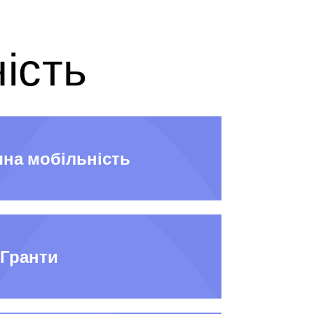
ість
чна мобільність
Гранти