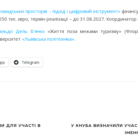
ромадських просторів – підхід і цифровий інструмент»
фінансу
0 тис. євро, термін реалізації – до 31.08.2027. Координатор 
альдо Дель Б’янко
«Життя поза межами туризму» (Флорен
ніверситет
«Львівська політехніка»
.
App
Telegram
НИ ДЛЯ УЧАСТІ В
У КНУБА ВИЗНАЧИЛИ УЧАС
ІМЕН