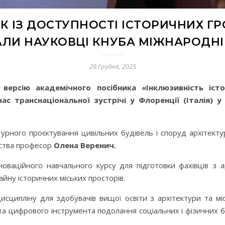
К ІЗ ДОСТУПНОСТІ ІСТОРИЧНИХ Г
ЛИ НАУКОВЦІ КНУБА МІЖНАРОДНІ
29 Грудня, 2025
версію академічного посібника «Інклюзивність іст
ас транснаціональної зустрічі у Флоренції (Італія) 
урного проєктування цивільних будівель і споруд архітект
рства професор
Олена Веренич.
ваційного навчального курсу для підготовки фахівців з а
ну історичних міських просторів.
исципліну для здобувачів вищої освіти з архітектури та мі
та цифрового інструмента подолання соціальних і фізичних ба