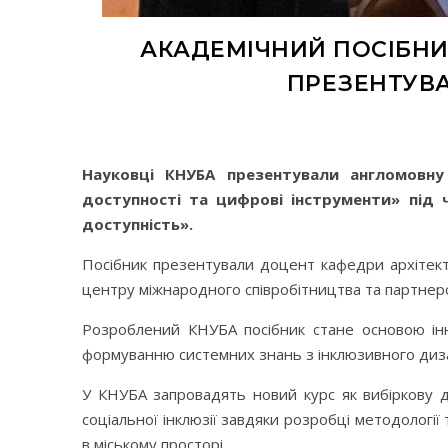
АКАДЕМІЧНИЙ ПОСІБНИ
ПРЕЗЕНТУВА
Науковці КНУБА презентували англомовну 
доступності та цифрові інструменти» під ч
доступність».
Посібник презентували доцент кафедри архітект
центру міжнародного співробітництва та партне
Розроблений КНУБА посібник стане основою інно
формуванню системних знань з інклюзивного дизай
У КНУБА запровадять новий курс як вибіркову д
соціальної інклюзії завдяки розробці методології 
в міському просторі.