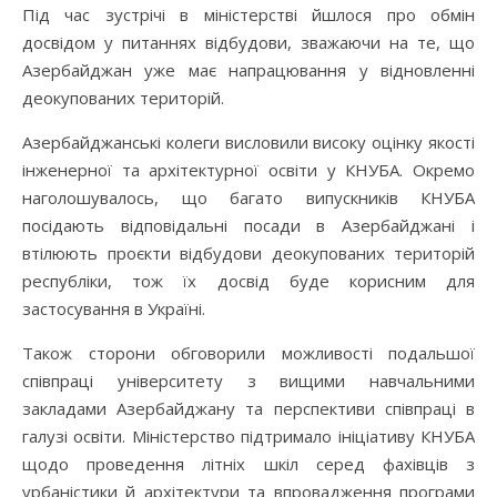
Під час зустрічі в міністерстві йшлося про обмін
досвідом у питаннях відбудови, зважаючи на те, що
Азербайджан уже має напрацювання у відновленні
деокупованих територій.
Азербайджанські колеги висловили високу оцінку якості
інженерної та архітектурної освіти у КНУБА. Окремо
наголошувалось, що багато випускників КНУБА
посідають відповідальні посади в Азербайджані і
втілюють проєкти відбудови деокупованих територій
республіки, тож їх досвід буде корисним для
застосування в Україні.
Також сторони обговорили можливості подальшої
співпраці університету з вищими навчальними
закладами Азербайджану та перспективи співпраці в
галузі освіти. Міністерство підтримало ініціативу КНУБА
щодо проведення літніх шкіл серед фахівців з
урбаністики й архітектури та впровадження програми