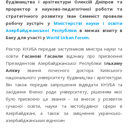
будівництва і архітектури
Олексій Дніпров
та
проректор з науково-педагогічної роботи та
стратегічного розвитку Іван Семеніст провели
робочу зустріч у
Міністерстві науки і освіти
Азербайджанської Республіки
в межах візиту в
Баку для участі у
World Urban Forum
.
Ректор КНУБА передав заступникові міністра науки та
освіти
Гасанові Гасанли
відзнаку про присвоєння
Президентові Азербайджанської Республіки
Ільхаму
Алієву
звання почесного доктора Київського
національного університету будівництва і архітектури.
Він також передав запрошення відвідати КНУБА та
засідання Вченої ради університету, рішенням якої
було присвоєно це звання – за внесок у розвиток
сучасної освіти, науки та містобудівної сфери в
Азербайджані, а також за зміцнення українсько-
азербайджанських відносин.