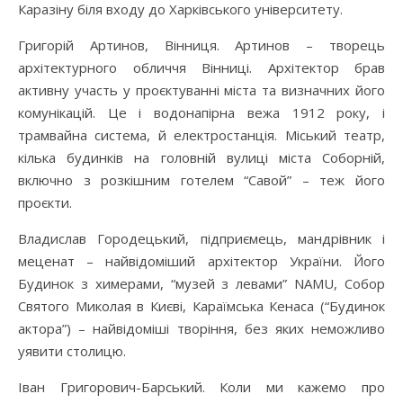
Каразіну біля входу до Харківського університету.
Григорій Артинов, Вінниця. Артинов – творець
архітектурного обличчя Вінниці. Архітектор брав
активну участь у проєктуванні міста та визначних його
комунікацій. Це і водонапірна вежа 1912 року, і
трамвайна система, й електростанція. Міський театр,
кілька будинків на головній вулиці міста Соборній,
включно з розкішним готелем “Савой” – теж його
проєкти.
Владислав Городецький, підприємець, мандрівник і
меценат – найвідоміший архітектор України. Його
Будинок з химерами, “музей з левами” NAMU, Собор
Святого Миколая в Києві, Караїмська Кенаса (“Будинок
актора”) – найвідоміші творіння, без яких неможливо
уявити столицю.
Іван Григорович-Барський. Коли ми кажемо про