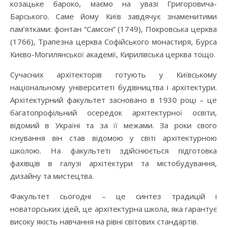
козацьке бароко, маємо на увазі Григоровича-
Барського. Саме йому Київ завдячує знаменитими
пам’ятками: фонтан “Самсон” (1749), Покровська церква
(1766), Трапезна церква Софійського монастиря, Бурса
Києво-Могилянської академії, Кирилівська церква тощо.
Сучасних архітекторів готують у Київському
національному університеті будівництва і архітектури.
Архітектурний факультет засновано в 1930 році – це
багатопрофільний осередок архітектурної освіти,
відомий в Україні та за її межами. За роки свого
існування він став відомою у світі архітектурною
школою. На факультеті здійснюється підготовка
фахівців в галузі архітектури та містобудування,
дизайну та мистецтва.
Факультет сьогодні – це синтез традицій і
новаторських ідей, це архітектурна школа, яка гарантує
високу якість навчання на рівні світових стандартів.