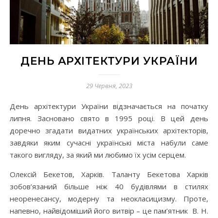
ДЕНЬ АРХІТЕКТУРИ УКРАЇНИ
29 Червня, 2023
День архітектури України відзначається на початку
липня. Засновано свято в 1995 році. В цей день
доречно згадати
видатних українських архітекторів,
завдяки яким сучасні українські міста набули саме
такого вигляду, за який ми любимо їх усім серцем.
Олексій Бекетов, Харків. Таланту Бекетова Харків
зобов’язаний більше ніж 40 будівлями в стилях
неоренесансу, модерну та неокласицизму. Проте,
напевно, найвідоміший його витвір – це пам’ятник В. Н.