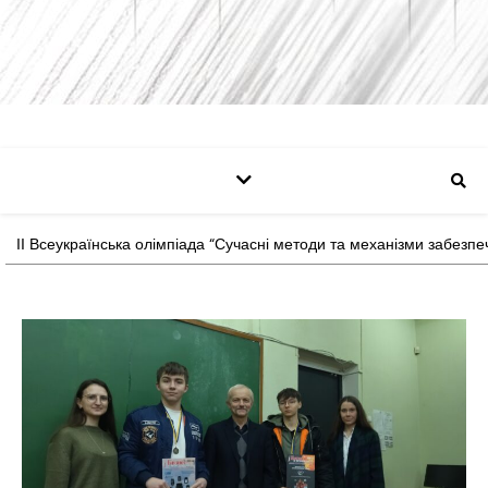
ІІ Всеукраїнська олімпіада “Сучасні методи та механізми забезп