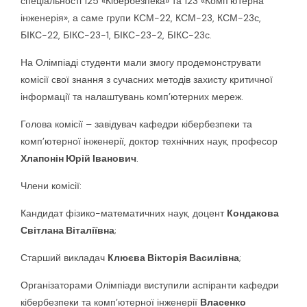
спеціальності 125 «Кібербезпека» та 123 «Комп’ютерна
інженерія», а саме групи КСМ-22, КСМ-23, КСМ-23с,
БІКС-22, БІКС-23-1, БІКС-23-2, БІКС-23с.
На Олімпіаді студенти мали змогу продемонструвати
комісії свої знання з сучасних методів захисту критичної
інформації та налаштувань комп’ютерних мереж.
Голова комісії – завідувач кафедри кібербезпеки та
комп’ютерної інженерії, доктор технічних наук, професор
Хлапонін Юрій Іванович
.
Члени комісії:
Кандидат фізико-математичних наук, доцент
Кондакова
Світлана Віталіївна
;
Старший викладач
Клюєва Вікторія Василівна
;
Організаторами Олімпіади виступили аспіранти кафедри
кібербезпеки та комп’ютерної інженерії
Власенко