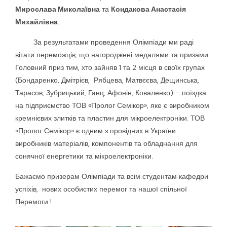
Мирослава Миколаївна
та
Кондакова Анастасія
Михайлівна
.
За результатами проведення Олімпіади ми раді
вітати переможців, що нагороджені медалями та призами.
Головний приз тим, хто зайняв 1 та 2 місця в своїх групах
(Бондаренко, Дмітрієв, Рябцева, Матвєєва, Дещинська,
Тарасов, Зубрицький, Ганц, Афонін, Коваленко) – поїздка
на підприємство ТОВ «Пролог Семікор», яке є виробником
кремнієвих злитків та пластин для мікроелектроніки. ТОВ
«Пролог Семікор» є одним з провідних в України
виробників матеріалів, компонентів та обладнання для
сонячної енергетики та мікроелектроніки.
Бажаємо призерам Олімпіади та всім студентам кафедри
успіхів, нових особистих перемог та нашої спільної
Перемоги !