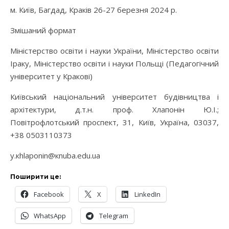
м. Київ, Багдад, Краків 26-27 березня 2024 р.
Змішаний формат
Міністерство освіти і науки України, Міністерство освіти
Іраку, Міністерство освіти і науки Польщі (Педагогічний
університет у Кракові)
Київський національний університет будівництва і
архітектури, д.т.н. проф. Хлапонін Ю.І.;
Повітрофлотський проспект, 31, Київ, Україна, 03037,
+38 0503110373
у.кhlароnin@кnuba.edu.ua
Поширити це:
Facebook
X
LinkedIn
WhatsApp
Telegram