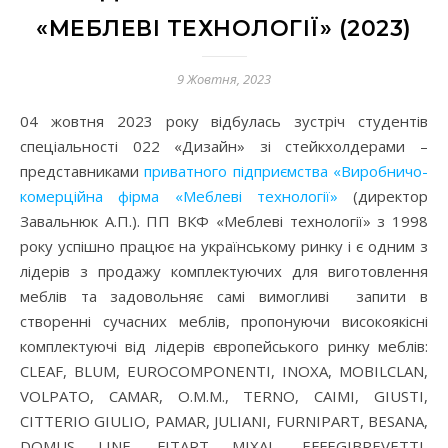
«МЕБЛЕВІ ТЕХНОЛОГІЇ» (2023)
9 Жовтня, 2023
04 жовтня 2023 року відбулась зустріч студентів
спеціальності 022 «Дизайн» зі стейкхолдерами –
представниками
приватного підприємства «Виробничо-
комерційна фірма «Меблеві технології»
(директор
Завальнюк А.П.). ПП ВКФ «Меблеві технології» з 1998
року успішно працює на українському ринку і є одним з
лідерів з продажу комплектуючих для виготовлення
меблів та задовольняє самі вимогливі запити в
створенні сучасних меблів, пропонуючи високоякісні
комплектуючі від лідерів європейського ринку меблів:
CLEAF, BLUM, EUROCOMPONENTI, INOXA, MOBILCLAN,
VOLPATO, CAMAR, O.M.M., TERNO, CAIMI, GIUSTI,
CITTERIO GIULIO, PAMAR, JULIANI, FURNIPART, BESANA,
DOMUS LINE, FITART MIXAL, EFFEGIBREVETTI,