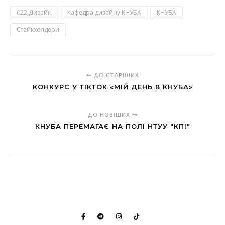
022 Дизайн
Кафедра дизайну КНУБА
КНУБА
Стейкхолдери
ДО СТАРІШИХ
КОНКУРС У ТІКТОК «МІЙ ДЕНЬ В КНУБА»
ДО НОВІШИХ
КНУБА ПЕРЕМАГАЄ НА ПОЛІ НТУУ "КПІ"