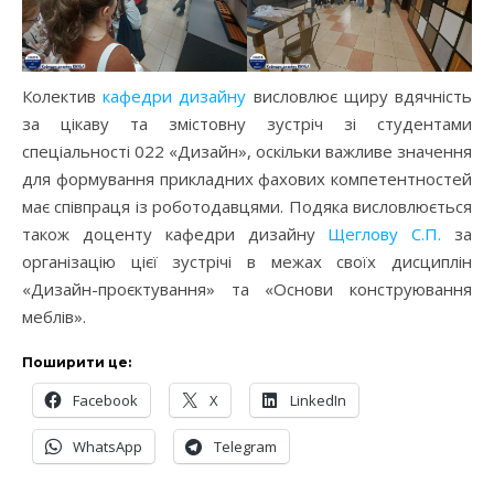
Колектив
кафедри дизайну
висловлює щиру вдячність
за цікаву та змістовну зустріч зі студентами
спеціальності 022 «Дизайн», оскільки важливе значення
для формування прикладних фахових компетентностей
має співпраця із роботодавцями. Подяка висловлюється
також доценту кафедри дизайну
Щеглову С.П.
за
організацію цієї зустрічі в межах своїх дисциплін
«Дизайн-проєктування» та «Основи конструювання
меблів».
Поширити це:
Facebook
X
LinkedIn
WhatsApp
Telegram