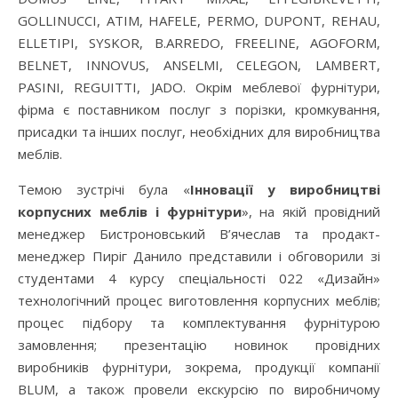
GOLLINUCCI, ATIM, HAFELE, PERMO, DUPONT, REHAU,
ELLETIPI, SYSKOR, B.ARREDO, FREELINE, AGOFORM,
BELNET, INNOVUS, ANSELMI, CELEGON, LAMBERT,
PASINI, REGUITTI, JADO. Окрім меблевої фурнітури,
фірма є поставником послуг з порізки, кромкування,
присадки та інших послуг, необхідних для виробництва
меблів.
Темою зустрічі була «
Інновації у виробництві
корпусних меблів і фурнітури
», на якій провідний
менеджер Бистроновський В’ячеслав та продакт-
менеджер Пиріг Данило представили і обговорили зі
студентами 4 курсу спеціальності 022 «Дизайн»
технологічний процес виготовлення корпусних меблів;
процес підбору та комплектування фурнітурою
замовлення; презентацію новинок провідних
виробників фурнітури, зокрема, продукції компанії
BLUM, а також провели екскурсію по виробничому