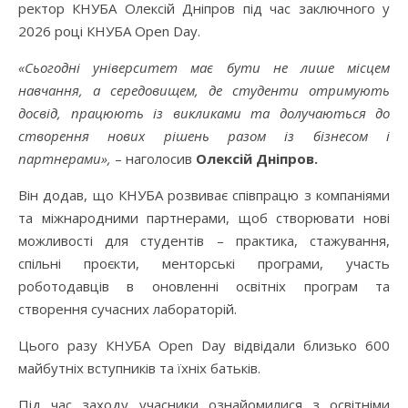
ректор КНУБА Олексій Дніпров під час заключного у
2026 році КНУБА Open Day.
«Сьогодні університет має бути не лише місцем
навчання, а середовищем, де студенти отримують
досвід, працюють із викликами та долучаються до
створення нових рішень разом із бізнесом і
партнерами»,
– наголосив
Олексій Дніпров.
Він додав, що КНУБА розвиває співпрацю з компаніями
та міжнародними партнерами, щоб створювати нові
можливості для студентів – практика, стажування,
спільні проєкти, менторські програми, участь
роботодавців в оновленні освітніх програм та
створення сучасних лабораторій.
Цього разу КНУБА Open Day відвідали близько 600
майбутніх вступників та їхніх батьків.
Під час заходу учасники ознайомилися з освітніми