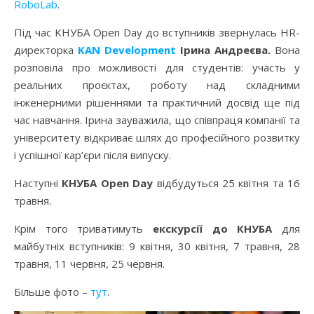
RoboLab
.
Під час KНУБА Open Day до вступників звернулась HR-
директорка
KAN Development
Ірина Андреєва.
Вона
розповіла про можливості для студентів: участь у
реальних проєктах, роботу над складними
інженерними рішеннями та практичний досвід ще під
час навчання. Ірина зауважила, що співпраця компанії та
університету відкриває шлях до професійного розвитку
і успішної кар’єри після випуску.
Наступні
КНУБА Open Day
відбудуться 25 квітня та 16
травня.
Крім того триватимуть
екскурсії до КНУБА
для
майбутніх вступників: 9 квітня, 30 квітня, 7 травня, 28
травня, 11 червня, 25 червня.
Більше фото –
тут
.