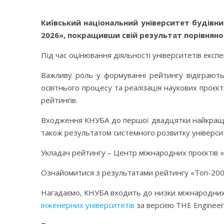
Київський національний університет будівни
2026», покращивши свій результат порівняно
Під час оцінювання діяльності університетів експ
Важливу роль у формуванні рейтингу відіграють п
освітнього процесу та реалізація наукових проєк
рейтингів.
Входження КНУБА до першої двадцятки найкращих у
також результатом системного розвитку університ
Укладач рейтингу – Центр міжнародних проєктів «
Ознайомитися з результатами рейтингу «Топ-200
Нагадаємо, КНУБА входить до низки міжнародних 
інженерних університетів
за версією THE Engineeri