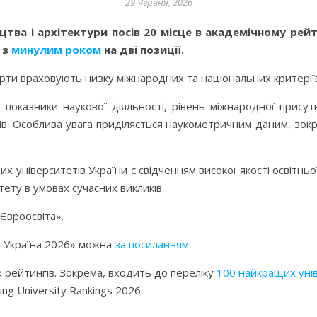
29 Червня, 2026
цтва і архітектури посів 20 місце в академічному рейт
 з
минулим роком
на дві позиції.
ерти враховують низку міжнародних та національних критеріїв 
оказники наукової діяльності, рівень міжнародної присутно
тів. Особлива увага приділяється наукометричним даним, зо
ніверситетів України є свідченням високої якості освітньої 
ету в умовах сучасних викликів.
Євроосвіта».
 Україна 2026» можна
за посиланням.
рейтингів. Зокрема, входить до переліку
100 найкращих унів
ng University Rankings 2026.