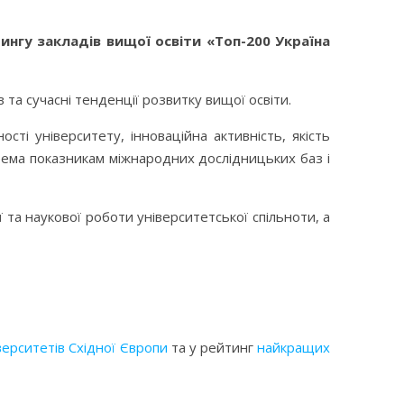
ингу закладів вищої освіти «Топ-200 Україна
та сучасні тенденції розвитку вищої освіти.
сті університету, інноваційна активність, якість
крема показникам міжнародних дослідницьких баз і
та наукової роботи університетської спільноти, а
ерситетів Східної Європи
та у рейтинг
найкращих