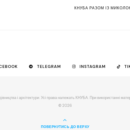
КНУБА РАЗОМ ІЗ МИКОЛ
CEBOOK
TELEGRAM
INSTAGRAM
TI
івництва і архітектури. Усі права належать КНУБА. При використанні мате
© 2026
ПОВЕРНУТИСЬ ДО ВЕРХУ