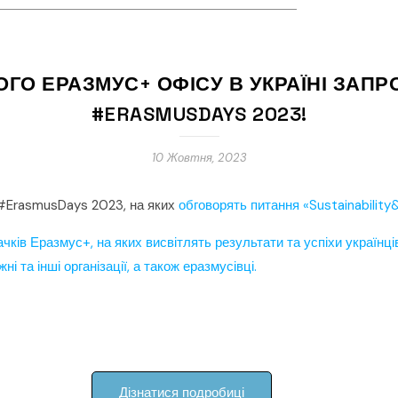
ГО ЕРАЗМУС+ ОФІСУ В УКРАЇНІ ЗАП
#ERASMUSDAYS 2023!
10 Жовтня, 2023
 #ErasmusDays 2023, на яких
обговорять питання «Sustainability&
ачків Еразмус+, на яких висвітлять результати та успіхи українц
і та інші організації, а також еразмусівці.
Дізнатися подробиці