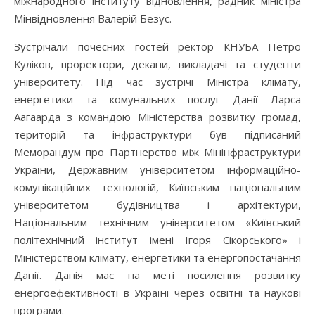
міжнародного інституту відновлення, радник міністра
Мінвідновлення Валерій Безус.
Зустрічали почесних гостей ректор КНУБА Петро
Куліков, проректори, декани, викладачі та студенти
університету. Під час зустрічі Міністра клімату,
енергетики та комунальних послуг Данії Ларса
Аагаарда з командою Міністерства розвитку громад,
територій та інфраструктури був підписаний
Меморандум про Партнерство між Мінінфраструктури
України, Державним університетом інформаційно-
комунікаційних технологій, Київським національним
університетом будівництва і архітектури,
Національним технічним університетом «Київський
політехнічний інститут імені Ігоря Сікорського» і
Міністерством клімату, енергетики та енергопостачання
Данії. Данія має на меті посилення розвитку
енергоефективності в Україні через освітні та наукові
програми.