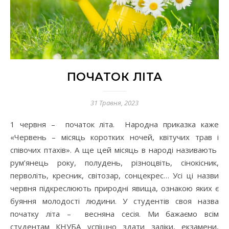
ПОЧАТОК ЛІТА
31 Травня, 2023
1 червня – початок літа. Народна приказка каже
«Червень – місяць коротких ночей, квітучих трав і
співочих птахів». А ще цей місяць в народі називають
рум’янець року, полудень, різноцвіть, сінокісник,
перволіть, кресник, світозар, сонцекрес… Усі ці назви
червня підкреслюють природні явища, ознакою яких є
буяння молодості людини. У студентів своя назва
початку літа – весняна сесія. Ми бажаємо всім
студентам КНУБА успішно здати заліки, екзамени,