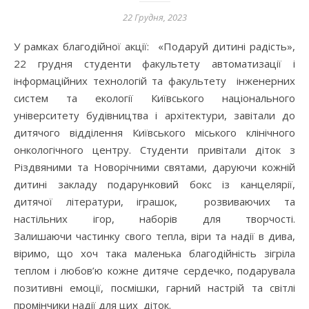
22 Грудня, 2023
У рамках благодійної акції: «Подаруй дитині радість»,
22 грудня студенти факультету автоматизації і
інформаційних технологій та факультету інженерних
систем та екології Київського національного
університету будівництва і архітектури, завітали до
дитячого відділення Київського міського клінічного
онкологічного центру. Студенти привітали діток з
Різдвяними та Новорічними святами, даруючи кожній
дитині закладу подарунковий бокс із канцелярії,
дитячої літератури, іграшок, розвиваючих та
настільних ігор, наборів для творчості.
Залишаючи частинку свого тепла, віри та надії в дива,
віримо, що хоч така маленька благодійність зігріла
теплом і любов’ю кожне дитяче сердечко, подарувала
позитивні емоції, посмішки, гарний настрій та світлі
промінчики надії для цих діток.