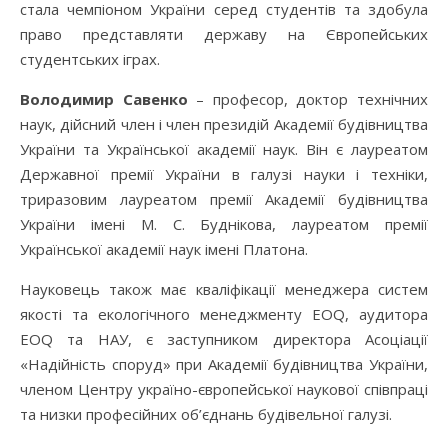
стала чемпіоном України серед студентів та здобула
право представляти державу на Європейських
студентських іграх.
Володимир Савенко
– професор, доктор технічних
наук, дійсний член і член президій Академії будівництва
України та Української академії наук. Він є лауреатом
Державної премії України в галузі науки і техніки,
триразовим лауреатом премії Академії будівництва
України імені М. С. Буднікова, лауреатом премії
Української академії наук імені Платона.
Науковець також має кваліфікації менеджера систем
якості та екологічного менеджменту EOQ, аудитора
EOQ та НАУ, є заступником директора Асоціації
«Надійність споруд» при Академії будівництва України,
членом Центру україно-європейської наукової співпраці
та низки професійних об’єднань будівельної галузі.