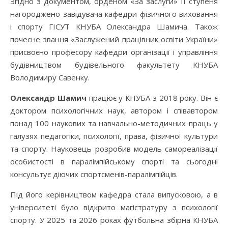
Згідно з документом, орденом «За заслуги» ІІ ступеня
нагороджено завідувача кафедри фізичного виховання
і спорту ГІСУТ КНУБА Олександра Шамича. Також
почесне звання «Заслужений працівник освіти України»
присвоєно професору кафедри організації і управління
будівництвом будівельного факультету КНУБА
Володимиру Савенку.
Олександр Шамич
працює у КНУБА з 2018 року. Він є
доктором психологічних наук, автором і співавтором
понад 100 наукових та навчально-методичних праць у
галузях педагогіки, психології, права, фізичної культури
та спорту. Науковець розробив модель самореалізації
особистості в паралімпійському спорті та сьогодні
консультує діючих спортсменів-паралімпійців.
Під його керівництвом кафедра стала випусковою, а в
університеті було відкрито магістратуру з психології
спорту. У 2025 та 2026 роках футбольна збірна КНУБА