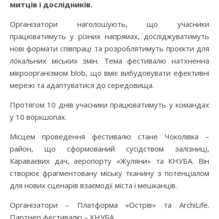
митців і дослідників.
Організатори наголошують, що учасники
працюватимуть у різних напрямах, досліджуватимуть
нові формати співпраці та розроблятимуть проєкти для
локальних міських змін. Тема фестивалю натхненна
мікроорганізмом blob, що вміє вибудовувати ефективні
мережі та адаптуватися до середовища.
Протягом 10 днів учасники працюватимуть у командах
у 10 воркшопах.
Місцем проведення фестивалю стане Чоколівка –
район, що сформований сусідством залізниці,
Караваєвих дач, аеропорту «Жуляни» та КНУБА. Він
створює фрагментовану міську тканину з потенціалом
для нових сценарів взаємодії міста і мешканців.
Організатори – Платформа «Острів» та ArchiLife.
Партнер фестивалю – КНУБА.