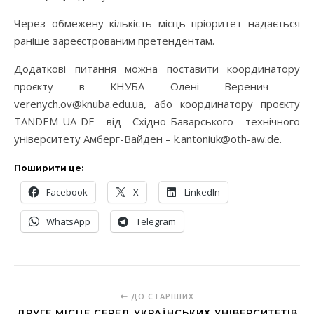
Через обмежену кількість місць пріоритет надається
раніше зареєстрованим претендентам.
Додаткові питання можна поставити координатору
проєкту в КНУБА Олені Веренич –
verenych.ov@knuba.edu.ua, або координатору проєкту
TANDEM-UA-DE від Східно-Баварського технічного
університету Амберг-Вайден – k.antoniuk@oth-aw.de.
Поширити це:
Facebook
X
LinkedIn
WhatsApp
Telegram
ДО СТАРІШИХ
ДРУГЕ МІСЦЕ СЕРЕД УКРАЇНСЬКИХ УНІВЕРСИТЕТІВ