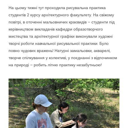
На цьому тижні тут проходила рисувальна практика
студентів 2 курсу архітектурного факультету. На свіжому
повітрі, в оточенні мальовничих краєвидів – студенти під
керівництвом викладачів кафедри образотворчого
мистецтва та архітектурної графіки виконували художні
творчі роботи навчальної рисувальної практики. Було
повно чудових вражень! Натурні замальовки, акварелі,
творче спілкування у колективі, у поєднанні з відпочинком
на природі – робить літню практику незабутньою!