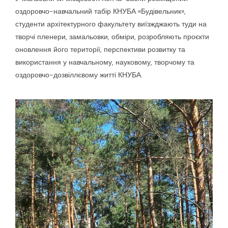
оздоровчо-навчальний табір КНУБА «Будівельник»,
студенти архітектурного факультету виїзжджають туди на
творчі пленери, замальовки, обміри, розробляють проєкти
оновлення його території, перспективи розвитку та
використання у навчальному, науковому, творчому та
оздоровчо-дозвіллєвому житті КНУБА.