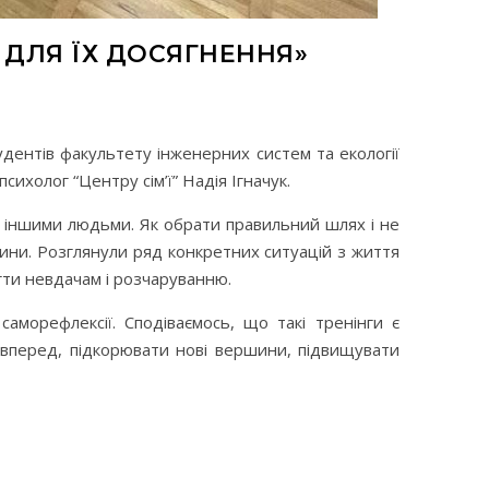
 ДЛЯ ЇХ ДОСЯГНЕННЯ»
тудентів факультету інженерних систем та екології
ихолог “Центру сім’ї” Надія Ігначук.
з іншими людьми. Як обрати правильний шлях і не
ини. Розглянули ряд конкретних ситуацій з життя
гти невдачам і розчаруванню.
морефлексії. Сподіваємось, що такі тренінги є
вперед, підкорювати нові вершини, підвищувати