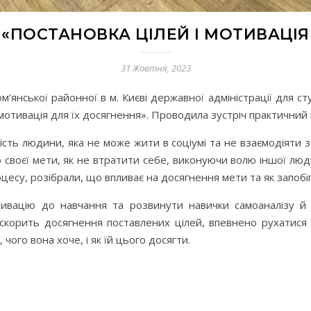
«ПОСТАНОВКА ЦІЛЕЙ І МОТИВАЦІЯ
31 Жовтня, 2023
м’янської районної в м. Києві державної адміністрації для с
мотивація для їх досягнення». Проводила зустріч практичний пс
ість людини, яка не може жити в соціумі та не взаємодіяти 
 своєї мети, як не втратити себе, виконуючи волю іншої люд
цесу, розібрали, що впливає на досягнення мети та як запобі
ацію до навчання та розвинути навички самоаналізу й са
скорить досягнення поставлених цілей, впевнено рухатися 
 чого вона хоче, і як їй цього досягти.