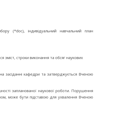
ибору (*doc), індивідуальний навчальний план
я зміст, строки виконання та обсяг наукових
 на засіданні кафедри та затверджується Вченою
шності запланованої наукової роботи. Порушення
твом, може бути підставою для ухвалення Вченою