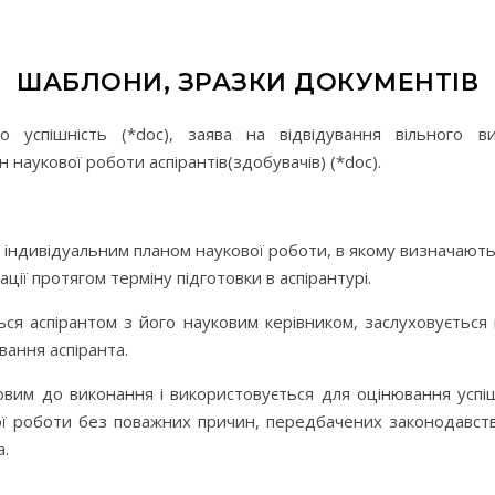
ШАБЛОНИ, ЗРАЗКИ ДОКУМЕНТІВ
 успішність (*doc), заява на відвідування вільного в
н наукової роботи аспірантів(здобувачів) (*doc).
 індивідуальним планом наукової роботи, в якому визначаютьс
ції протягом терміну підготовки в аспірантурі.
ься аспірантом з його науковим керівником, заслуховується
ання аспіранта.
ковим до виконання і використовується для оцінювання успі
вої роботи без поважних причин, передбачених законодавс
а.