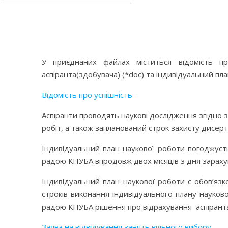
У приєднаних файлах міститься відомість про
аспіранта(здобувача) (*doc) та індивідуальний пла
Відомість про успішність
Аспіранти проводять наукові дослідження згідно з
робіт, а також запланований строк захисту дисерта
Індивідуальний план наукової роботи погоджуєт
радою КНУБА впродовж двох місяців з дня зарахув
Індивідуальний план наукової роботи є обов’яз
строків виконання індивідуального плану науко
радою КНУБА рішення про відрахування аспірант
Заява на відвідування занять вільного вибору