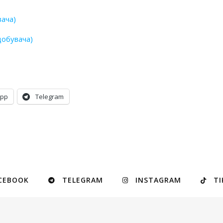
вача)
добувача)
App
Telegram
CEBOOK
TELEGRAM
INSTAGRAM
TI