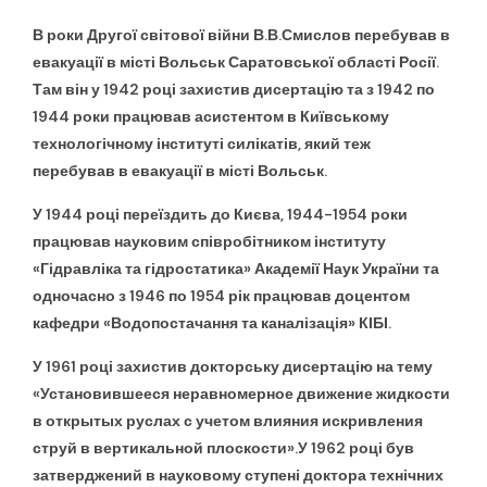
В роки Другої світової війни В.В.Смислов перебував в
евакуації в місті Вольськ Саратовської області Росії.
Там він у 1942 році захистив дисертацію та з 1942 по
1944 роки працював асистентом в Київському
технологічному інституті силікатів, який теж
перебував в евакуації в місті Вольськ.
У 1944 році переїздить до Києва, 1944-1954 роки
працював науковим співробітником інституту
«Гідравліка та гідростатика» Академії Наук України та
одночасно з 1946 по 1954 рік працював доцентом
кафедри «Водопостачання та каналізація» КІБІ.
У 1961 році захистив докторську дисертацію на тему
«Установившееся неравномерное движение жидкости
в открытых руслах с учетом влияния искривления
струй в вертикальной плоскости».У 1962 році був
затверджений в науковому ступені доктора технічних