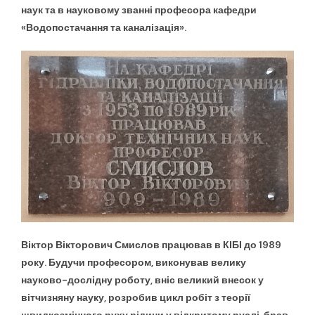
наук та в науковому званні професора кафедри
«Водопостачання та каналізація».
Віктор Вікторович Смислов працював в КІБІ до 1989
року. Будучи професором, виконував велику
науково-дослідну роботу, вніс великий внесок у
вітчизняну науку, розробив цикл робіт з теорії