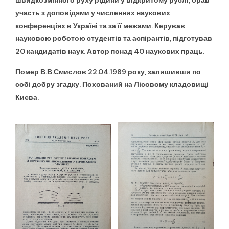
швидкозмінного руху рідини у відкритому руслі, брав
участь з доповідями у численних наукових
конференціях в Україні та за її межами. Керував
науковою роботою студентів та аспірантів, підготував
20 кандидатів наук. Автор понад 40 наукових праць.
Помер В.В.Смислов 22.04.1989 року, залишивши по
собі добру згадку. Похований на Лісовому кладовищі
Києва.