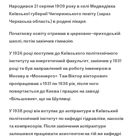
Народився 21 серпня 1909 року в селі Медведівка
Київської губернії Чигиринського повіту (зараз
Черкаська область) в родині лікаря.
Початкову освіту отримав в церковно-приходській
школі, потім закінчив гімназію.
У 1926 році поступив до Київського політехнічного
інституту на енергетичний факультет, закінчив у 1931
році та був направлений на роботу інженером в
Москву в «Мосенерго». Там Віктор вікторович
пропрацював з 1931 по 1936 рік, після чого
повертається до Києва і працює на заводі
«Більшовик», що на Шулявці.
У 1938 році він вступає до аспірантури в Київський
політехнічний інститут по кафедрі гідравліки, насосів
та компресорів. Після закінчення аспірантури
залишився працювати асистентом на тій же кафедрі.