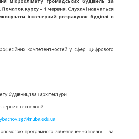
ня мікроклімату громадських будівель за
. Початок курсу –
1 червня.
Слухачі навчаться
иконувати інженерний розрахунок будівлі в
професійних компетентностей у сфері цифрового
ту будівництва і архітектури.
енерних технологій.
rybachov.sg@knuba.edu.ua
допомогою програмного забезпечення linear» – за