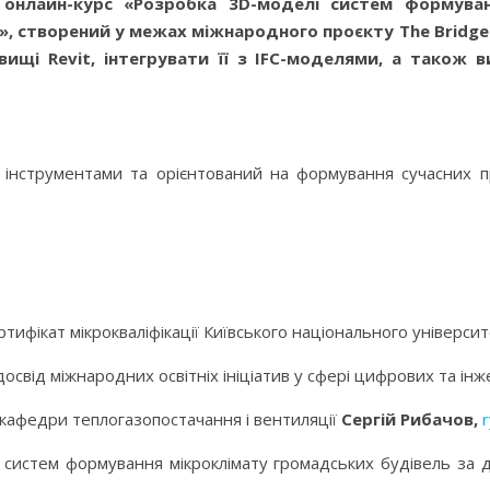
 онлайн-курс «Розробка 3D-моделі систем формуван
, створений у межах міжнародного проєкту The Bridge
щі Revit, інтегрувати її з IFC-моделями, а також в
 інструментами та орієнтований на формування сучасних 
ифікат мікрокваліфікації Київського національного університе
свід міжнародних освітніх ініціатив у сфері цифрових та інж
 кафедри теплогазопостачання і вентиляції
Сергій Рибачов,
 систем формування мікроклімату громадських будівель за 