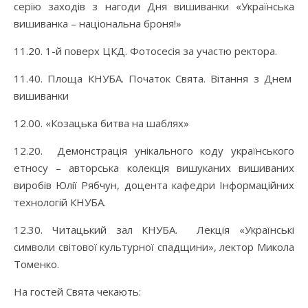
серію заходів з нагоди Дня вишиванки «Українська
вишиванка – національна броня!»
11.20. 1-й поверх ЦКД. Фотосесія за участю ректора.
11.40. Площа КНУБА. Початок Свята. Вітання з Днем
вишиванки
12.00. «Козацька битва на шаблях»
12.20. Демонстрація унікального коду українського
етносу – авторська колекція вишуканих вишиваних
виробів Юлії Рябчун, доцента кафедри Інформаційних
технологій КНУБА.
12.30. Читацький зал КНУБА. Лекція «Українські
символи світової культурної спадщини», лектор Микола
Томенко.
На гостей Свята чекають: