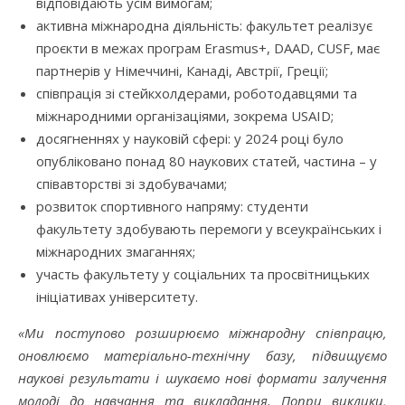
відповідають усім вимогам;
активна міжнародна діяльність: факультет реалізує
проєкти в межах програм Erasmus+, DAAD, CUSF, має
партнерів у Німеччині, Канаді, Австрії, Греції;
співпрація зі стейкхолдерами, роботодавцями та
міжнародними організаціями, зокрема USAID;
досягненнях у науковій сфері: у 2024 році було
опубліковано понад 80 наукових статей, частина – у
співавторстві зі здобувачами;
розвиток спортивного напряму: студенти
факультету здобувають перемоги у всеукраїнських і
міжнародних змаганнях;
участь факультету у соціальних та просвітницьких
ініціативах університету.
«Ми поступово розширюємо міжнародну співпрацю,
оновлюємо матеріально-технічну базу, підвищуємо
наукові результати і шукаємо нові формати залучення
молоді до навчання та викладання. Попри виклики,