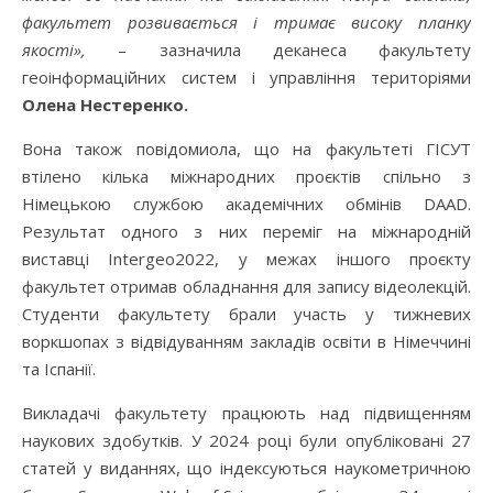
факультет розвивається і тримає високу планку
якості»,
– зазначила деканеса факультету
геоінформаційних систем і управління територіями
Олена Нестеренко.
Вона також повідомиола, що на факультеті ГІСУТ
втілено кілька міжнародних проєктів спільно з
Німецькою службою академічних обмінів DAAD.
Результат одного з них переміг на міжнародній
виставці Intergeo2022, у межах іншого проєкту
факультет отримав обладнання для запису відеолекцій.
Студенти факультету брали участь у тижневих
воркшопах з відвідуванням закладів освіти в Німеччині
та Іспанії.
Викладачі факультету працюють над підвищенням
наукових здобутків. У 2024 році були опубліковані 27
статей у виданнях, що індексуються наукометричною