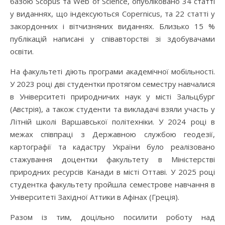
базою Scopus та Web of Science, опубліковано 34 статті
у виданнях, що індексуються Copernicus, та 22 статті у
закордонних і вітчизняних виданнях. Близько 15 %
публікацій написані у співавторстві зі здобувачами
освіти.
На факультеті діють програми академічної мобільності.
У 2023 році дві студентки протягом семестру навчалися
в Університеті природничих наук у місті Зальцбург
(Австрія), а також студенти та викладачі взяли участь у
Літній школі Варшавської політехніки. У 2024 році в
межах співпраці з Державною службою геодезії,
картографії та кадастру України було реалізовано
стажування доцентки факультету в Міністерстві
природних ресурсів Канади в місті Оттаві. У 2025 році
студентка факультету пройшла семестрове навчання в
Університеті Західної Аттики в Афінах (Греція).
Разом із тим, доцільно посилити роботу над