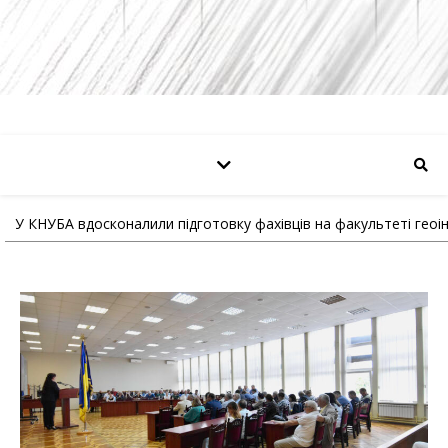
У КНУБА вдосконалили підготовку фахівців на факультеті геоі