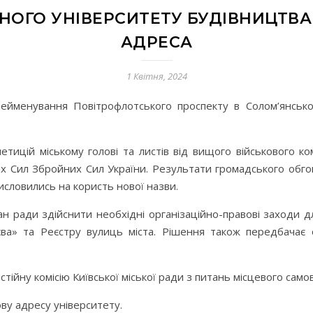
НОГО УНІВЕРСИТЕТУ БУДІВНИЦТВА 
АДРЕСА
1 Квітня, 2024
рейменування Повітрофлотського проспекту в Солом’янськ
петицій міському голові та листів від вищого військового 
х Сил Збройних Сил України. Результати громадського обгово
словились на користь нової назви.
ан ради здійснити необхідні організаційно-правові заходи 
єва» та Реєстру вулиць міста. Рішення також передбачає 
ійну комісію Київської міської ради з питань місцевого самов
ву адресу університету.