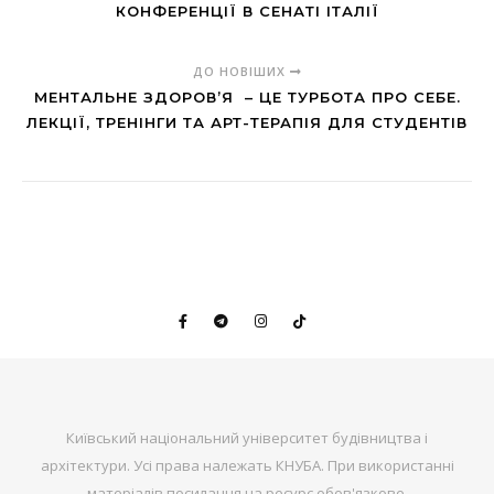
КОНФЕРЕНЦІЇ В СЕНАТІ ІТАЛІЇ
ДО НОВІШИХ
МЕНТАЛЬНЕ ЗДОРОВ’Я – ЦЕ ТУРБОТА ПРО СЕБЕ.
ЛЕКЦІЇ, ТРЕНІНГИ ТА АРТ-ТЕРАПІЯ ДЛЯ СТУДЕНТІВ
Київський національний університет будівництва і
архітектури. Усі права належать КНУБА. При використанні
матеріалів посилання на ресурс обов'язкове.