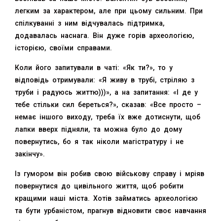
легким за характером, але при цьому сильним. При
спілкуванні з ним відчувалась підтримка,
додавалась наснага. Він дуже горів археологією,
історією, своїми справами.
Коли його запитували в чаті: «Як ти?», то у
відповідь отримували: «Я живу в трубі, стріляю з
труби і радуюсь життю)))», а на запитання: «І де у
тебе стільки сил береться?», сказав: «Все просто –
немає іншого виходу, треба їх вже дотиснути, щоб
лапки вверх підняли, та можна було до дому
повернутись, бо я так ніколи магістратуру і не
закінчу».
Із гумором він робив свою військову справу і мріяв
повернутися до цивільного життя, щоб робити
кращими наші міста. Хотів займатись археологією
та бути урбаністом, прагнув відновити своє навчання