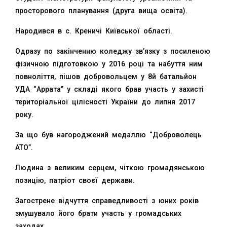
просторового планування (друга вища освіта).
Народився в с. Креничі Київської області.
Одразу по закінченню коледжу зв’язку з посиленою
фізичною підготовкою у 2016 році та набуття ним
повноліття, пішов добровольцем у 8й батальйон
УДА “Аррата” у складі якого брав участь у захисті
територіальної цілісності України до липня 2017
року.
За що був нагороджений медаллю “Доброволець
АТО”.
Людина з великим серцем, чіткою громадянською
позицію, патріот своєї держави.
Загострене відчуття справедливості з юних років
змушувало його брати участь у громадських
заходах.