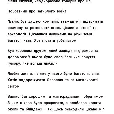
після служби, неодноразово говорив про це.
Побратими про загиблого воїна:
“Валік був душею компанії, завжди міг підтримати
розмову та розповісти щось цікаве з історії та
археології. Цікавився новинами на різні теми.
Багато читав. Хотів стати урбаністом.
Був хорошим другом, який завжди підтримає та
допоможе.У нього було своє безцінне почуття
гумору, яке всі ми любили.
Любив життя, на яке у нього було багато планів.
Хотів подорожувати Європою та за можливості
світом.
Валіко був хорошим та життєрадісним побратимом.
З ним цікаво було працювати, а особливо копати
окопи та бліндажі – як щось знаходили цікаве міг