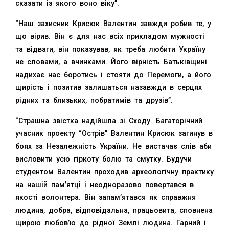
сказати із якого воно віку”.
“Наш захисник Крисюк Валентин завжди робив те, у
що вірив. Він є для нас всіх прикладом мужності
та відваги, він показував, як треба любити Україну
не словами, а вчинками. Його вірність Батьківщині
надихає нас боротись і стояти до Перемоги, а його
щирість і позитив залишаться назавжди в серцях
рідних та близьких, побратимів та друзів”.
“Страшна звістка надійшла зі Сходу. Багаторічний
учасник проекту “Острів” Валентин Крисюк загинув в
боях за Незалежність України. Не вистачає слів аби
висловити усю гіркоту болю та смутку. Будучи
студентом Валентин проходив археологічну практику
на нашій пам’ятці і неодноразово повертався в
якості волонтера. Він запам’ятався як справжня
людина, добра, відповідальна, працьовита, сповнена
щирою любов’ю до рідної Землі людина. Гарний і