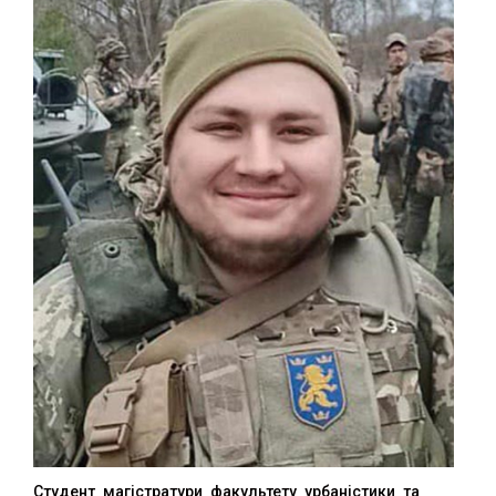
Студент магістратури факультету урбаністики та