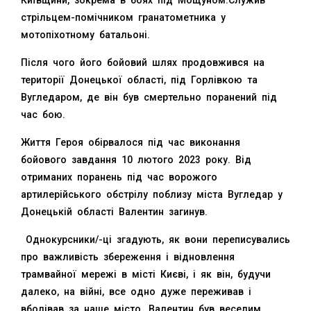
Київщини, зокрема в боях під Мощуном.Служив
стрільцем-помічником гранатометника у
мотопіхотному батальоні.
Після чого його бойовий шлях продовжився на
території Донецької області, під Горлівкою та
Вугледаром, де він був смертельно поранений під
час бою.
Життя Героя обірвалося під час виконання
бойового завдання 10 лютого 2023 року. Від
отриманих поранень під час ворожого
артилерійського обстрілу поблизу міста Вугледар у
Донецькій області Валентин загинув.
Однокурсники/-ці згадують, як вони переписувались
про важливість збереження і відновлення
трамвайної мережі в місті Києві, і як він, будучи
далеко, на війні, все одно дуже переживав і
вболівав за наше місто. Валентин був веселим,