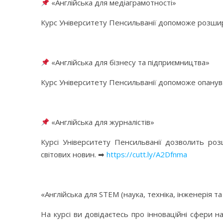
«Англійська для медіаграмотності‎»
Курс Університету Пенсильванії допоможе розшир
⠀
«Англійська для бізнесу та підприємництва‎»
Курс Університету Пенсильванії допоможе опануват
⠀
«Англійська для журналістів‎»
Курсі Університету Пенсильванії дозволить ро
світових новин. ➡
https://cutt.ly/A2Dfnma
⠀
«Англійська для STEM (наука, техніка, інженерія т
На курсі ви довідаєтесь про інноваційні сфери 