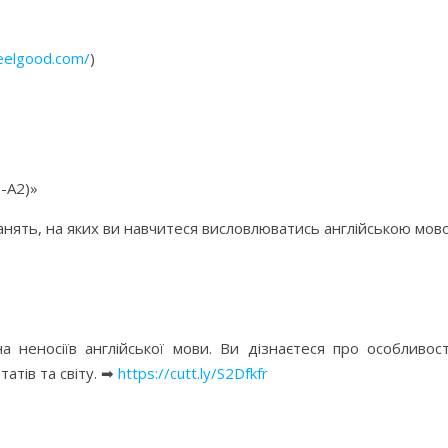
feelgood.com/
)
1-A2)»
анять, на яких ви навчитеся висловлюватись англійською мов
а неносіїв англійської мови. Ви дізнаєтеся про особливо
атів та світу. ➡
https://cutt.ly/S2Dfkfr