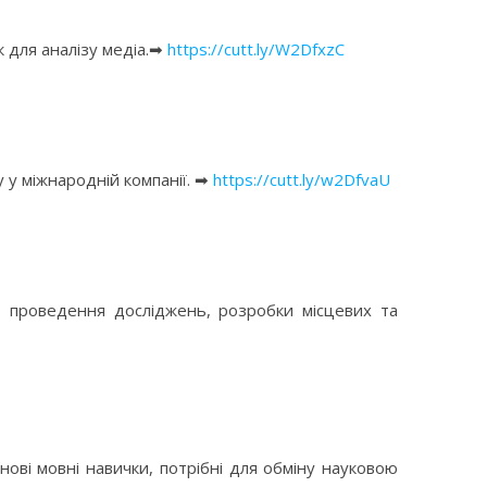
 для аналізу медіа.➡
https://cutt.ly/W2DfxzC
 у міжнародній компанії. ➡
https://cutt.ly/w2DfvaU
, проведення досліджень, розробки місцевих та
ові мовні навички, потрібні для обміну науковою