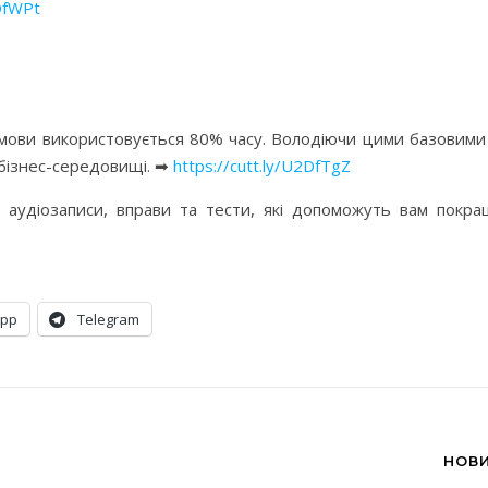
2DfWPt
 мови використовується 80% часу. Володіючи цими базовими
бізнес-середовищі. ➡
https://cutt.ly/U2DfTgZ
, аудіозаписи, вправи та тести, які допоможуть вам покра
App
Telegram
НОВИ