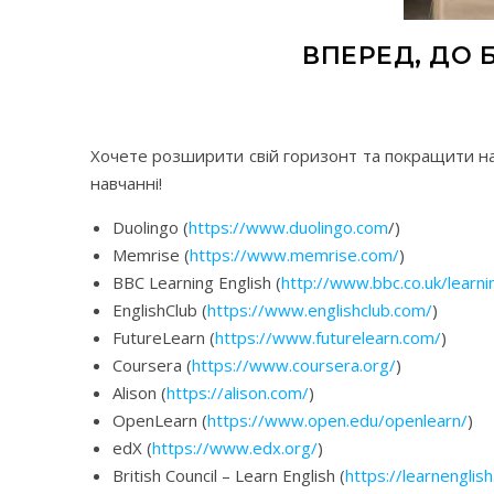
ВПЕРЕД, ДО
Хочете розширити свій горизонт та покращити нав
навчанні!
Duolingo (
https://www.duolingo.com
/)
Memrise (
https://www.memrise.com/
)
BBC Learning English (
http://www.bbc.co.uk/learni
EnglishClub (
https://www.englishclub.com/
)
FutureLearn (
https://www.futurelearn.com/
)
Coursera (
https://www.coursera.org/
)
Alison (
https://alison.com/
)
OpenLearn (
https://www.open.edu/openlearn/
)
edX (
https://www.edx.org/
)
British Council – Learn English (
https://learnenglish