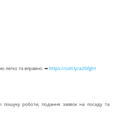
ою легко та вправно. ➡
https://cutt.ly/a2Dfgh1
сті пошуку роботи, подання заявок на посаду та