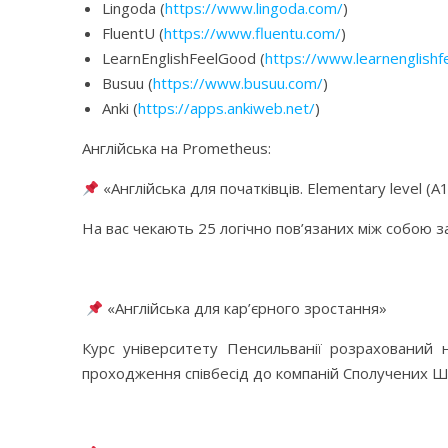
Lingoda (
https://www.lingoda.com/
)
FluentU (
https://www.fluentu.com/
)
LearnEnglishFeelGood (
https://www.learnenglish
Busuu (
https://www.busuu.com/
)
Anki (
https://apps.ankiweb.net/
)
Англійська на Prometheus:
«Англійська для початківців. Elementary level (A
На вас чекають 25 логічно пов’язаних між собою з
⠀
«Англійська для кар’єрного зростання‎»
Курс університету Пенсильванії розрахований н
проходження співбесід до компаній Сполучених Шт
⠀