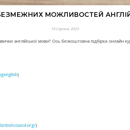
 БЕЗМЕЖНИХ МОЖЛИВОСТЕЙ АНГЛІЙ
16 Серпня, 2023
ички англійської мови? Ось безкоштовна підбірка онлайн кур
ngenglish
)
.britishcouncil.org/
)