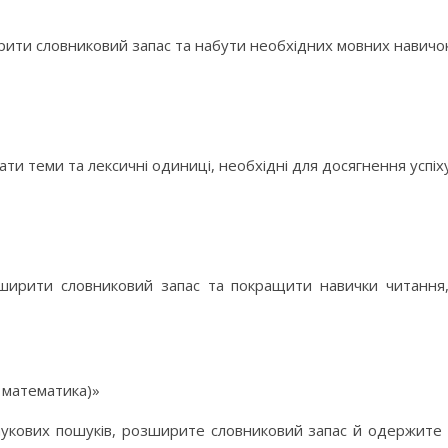
ити словниковий запас та набути необхідних мовних навичок
и теми та лексичні одиниці, необхідні для досягнення успіху
зширити словниковий запас та покращити навички читання
а математика)»
наукових пошуків, розширите словниковий запас й одержите н