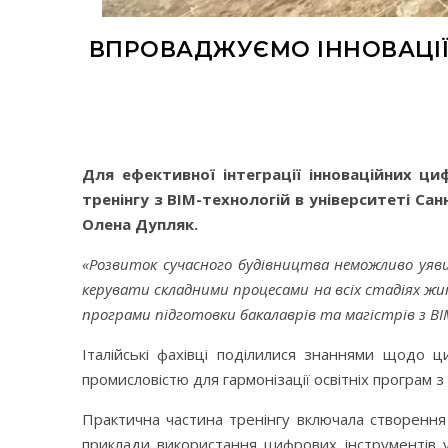
ВПРОВАДЖУЄМО ІННОВАЦІЇ 
Для ефективної інтеграції інноваційних ц
тренінгу з BIM-технологій в університеті С
Олена Дупляк.
«Розвиток сучасного будівництва неможливо уяви
керувати складними процесами на всіх стадіях ж
програми підготовки бакалаврів та магістрів з ВІ
Італійські фахівці поділилися знаннями щодо ц
промисловістю для гармонізації освітніх програм 
Практична частина тренінгу включала створенн
приклади використання цифрових інструментів 