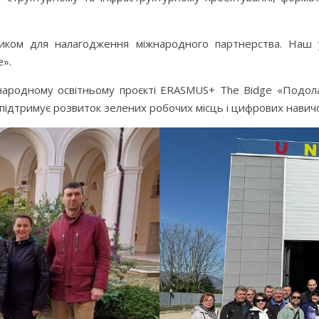
анчиком для налагодження міжнародного партнерства. Наш
e».
народному освітньому проєкті ERASMUS+ The Bidge «Подола
 підтримує розвиток зелених робочих місць і цифрових навичо