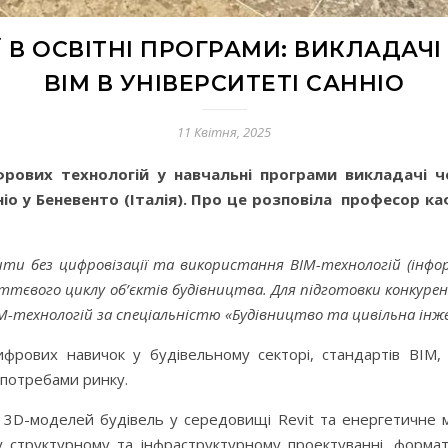
В ОСВІТНІ ПРОГРАМИ: ВИКЛАДАЧІ
BIM В УНІВЕРСИТЕТІ САННІО
11 Квітня, 2025
ифрових технологій у навчальні програми викладачі 
анніо у Беневенто (Італія). Про це розповіла професор
ти без цифровізації та використання BIM-технологій (інфор
иттєвого циклу об’єктів будівництва. Для підготовки конкур
М-технологій за спеціальністю «Будівництво та цивільна інж
ифрових навичок у будівельному секторі, стандартів BIM,
з потребами ринку.
я 3D-моделей будівель у середовищі Revit та енергетичне 
у структурному та інфраструктурному проектуванні, форм