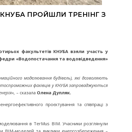
 КНУБА ПРОЙШЛИ ТРЕНІНГ З
чотирьох факультетів КНУБА взяли участь у
 кафедри «Водопостачання та водовідведення»
маційного моделювання будівель), які дозволяють
ентоспроможних фахівців у КНУБА запроваджуються
енерія»,
– сказала
Олена Дупляк.
 енергоефективного проєктування та співпраці з
моделювання в TerMus BIM. Учасники розглянули
ати BIM-моделей та виклики енергозбереження –