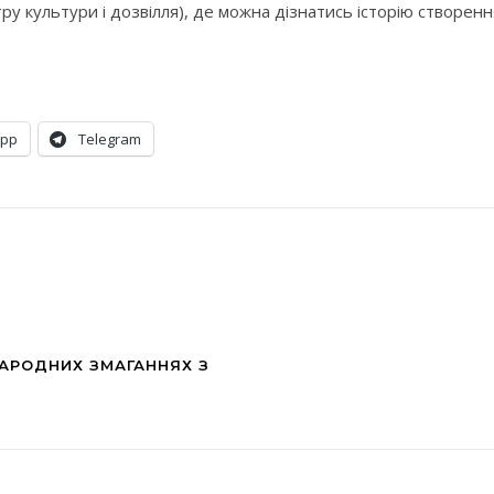
ру культури і дозвілля), де можна дізнатись історію створенн
App
Telegram
НАРОДНИХ ЗМАГАННЯХ З
D