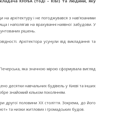
кладача КНУБА (тоді – КІБІ) та людини, яку
и на архітектуру і не погоджувався з нав’язаними
ща і наполягав на врахуванні наявної забудови. У
рунтованих рішень.
овідності. Архітектора усунули від викладання та
 Печерська, яка значною мірою сформувала вигляд
дено десятки навчальних будівель у Києві та інших
обре знайомий кільком поколінням.
ри другої половини ХХ століття. Зокрема,
до його
лют» та низки житлових і громадських будов.