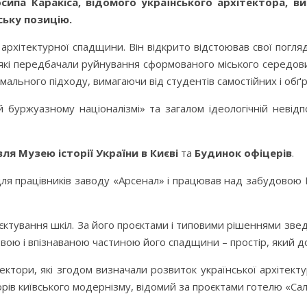
ипа Каракіса, відомого українського архітектора, ви
ську позицію.
архітектурної спадщини. Він відкрито відстоював свої погляд
які передбачали руйнування сформованого міського середови
мального підходу, вимагаючи від студентів самостійних і обґ
 буржуазному націоналізмі» та загалом ідеологічній невідп
вля Музею історії України в Києві
та
Будинок офіцерів
.
 для працівників заводу «Арсенал» і працював над забудовою
єктування шкіл. За його проєктами і типовими рішеннями зве
овою і впізнаваною частиною його спадщини – простір, який д
ектори, які згодом визначали розвиток української архітекту
орів київського модернізму, відомий за проєктами готелю «Са