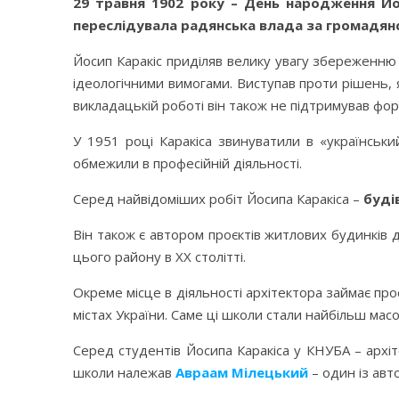
29 травня 1902 року – День народження Йос
переслідувала радянська влада за громадян
Йосип Каракіс приділяв велику увагу збереженню 
ідеологічними вимогами. Виступав проти рішень, 
викладацькій роботі він також не підтримував фор
У 1951 році Каракіса звинуватили в «український
обмежили в професійній діяльності.
Серед найвідоміших робіт Йосипа Каракіса –
буді
Він також є автором проєктів житлових будинків
цього району в ХХ столітті.
Окреме місце в діяльності архітектора займає про
містах України. Саме ці школи стали найбільш мас
Серед студентів Йосипа Каракіса у КНУБА – архіт
школи належав
Авраам Мілецький
– один із авт