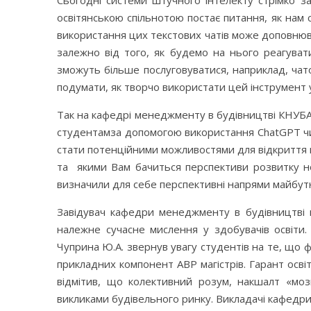
Сьогодні системи штучного інтелекту стрімко 
освітянською спільнотою постає питання, як нам 
використання цих текстових чатів може доповнюва
залежно від того, як будемо на нього реагуват
зможуть більше послуговуватися, наприклад, чато
подумати, як творчо використати цей інструмент 
Так на кафедрі менеджменту в будівництві КНУБА
студентамза допомогою використання ChatGPT чи 
стати потенційними можливостями для відкриття 
та якими Вам бачиться перспективи розвитку н
визначили для себе перспективні напрями майбутнь
Завідувач кафедри менеджменту в будівництві 
належне сучасне мислення у здобувачів освіти. 
Чуприна Ю.А. звернув увагу студентів на те, що 
прикладних компонент АВР магістрів. Гарант осві
відмітив, що колективний розум, накшалт «мо
викликами будівельного ринку. Викладачі кафедри 