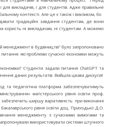
ються студентами в навчальному процесі. Перед
 для викладачів, і для студентів. Адже правильне
альному контексті. Але це є також і викликом, бо
 давати традиційні завдання студентам, де вони
на користь ні викладачам, ні студентам. А можемо
ий менеджмент в будівництві” було запропоновано
питання: які проблеми сучасної економіки можуть
економіки? Студенти задали питання ChatGPT та
чення даних результатів. Вийшла цікава дискусія!
ід та педагогічна платформа забезпечуватимуть
іністрування» магістерського рівня освіти проф.
ій забезпечить ширшу варіативність при виконанні
 бакалаврського рівня освіти доц. Приходько Д.О.
навчання менеджменту з сучасними вимогами та
М. запропонували використовувати системи штучного