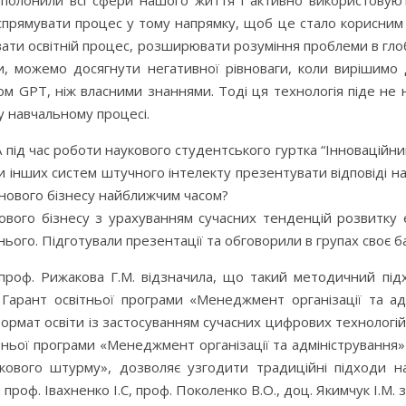
заполонили всі сфери нашого життя і активно використову
спрямувати процес у тому напрямку, щоб це стало корисним і
ти освітній процес, розширювати розуміння проблеми в глоб
и, можемо досягнути негативної рівноваги, коли вирішимо
м GPT, ніж власними знаннями. Тоді ця технологія піде не 
у навчальному процесі.
 під час роботи наукового студентського гуртка “Інноваційн
інших систем штучного інтелекту презентувати відповіді на 
нового бізнесу найближчим часом?
ового бізнесу з урахуванням сучасних тенденцій розвитку 
ого. Підготували презентації та обговорили в групах своє ба
проф. Рижакова Г.М. відзначила, що такий методичний підх
Гарант освітньої програми «Менеджмент організації та адм
формат освіти із застосуванням сучасних цифрових технолог
тньої програми «Менеджмент організації та адміністрування»
зкового штурму», дозволяє узгодити традиційні підходи 
проф. Івахненко І.С, проф. Поколенко В.О., доц. Якимчук І.