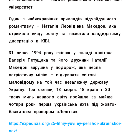
університет.
Один з найяскравіших прикладів відчайдушного
романтизму – Наталія Леонідівна Македон, яка
отримала вищу освіту та захистила кандидатську
дисертацію в КІБІ.
31 липня 1994 року екіпаж у складі капітана
Валерія Петущака та його дружини Наталії
Македон вирушив у подорож, яка несла
патріотичну місію – відкривати світові
маловідому на той час незалежну державу
Україну. Три океани, 13 морів, 18 країн і 30
тисяч миль навколо світу пройшла за майже
чотири роки перша українська яхта під жовто-
блакитним прапором «Лелітка».
https://expedicia.org/25-litniy-yuviley-pershoi-ukrainskoi-
nav/