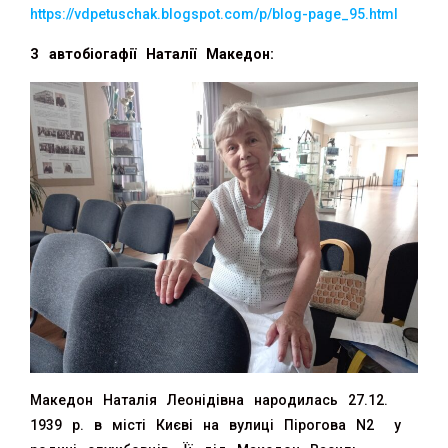
https://vdpetuschak.blogspot.com/p/blog-page_95.html
З автобіогафії Наталії Македон:
Македон Наталія Леонідівна народилась 27.12.
1939 р. в місті Києві на вулиці Пірогова N2 у