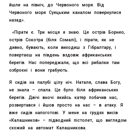
йшли на північ, до Червоного моря. Від
Червоного моря Суецьким каналом повернулися
назад».
«Пірати є. Три місця я знаю. Це острів Борнео,
острів Сокотра (біля Сомалі), і пірати, як не
дивно, бувають, коли виходиш з Гібралтару, і
повертаєш на південь вздовж африканських
берегів. Нас попереджали, що всі рибалки там
озброєні і вони грабують.
Я сидів на палубі цілу ніч. Наталя, слава Богу,
не знала – спала. Це було біля африканських
берегів. Двічі вночі якийсь катер побачив нас,
розвертався і йшов просто на нас – в атаку. Я
вже сидів напоготові. У мене на грудях висів
«Калашников» – підводний пістолет, що виглядом
схожий на автомат Калашникова.