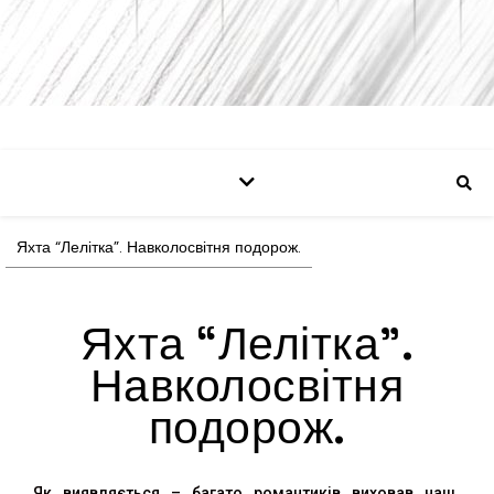
Яхта “Лелітка”. Навколосвітня подорож.
Яхта “Лелітка”.
Навколосвітня
подорож.
Як виявляється – багато романтиків виховав наш