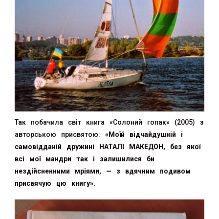
Так побачила світ книга «Солоний гопак» (2005) з
авторською присвятою:
«Моїй відчайдушній і
самовідданій дружині НАТАЛІ МАКЕДОН, без якої
всі мої мандри так і залишилися би
нездійсненними мріями, — з вдячним подивом
присвячую цю книгу».