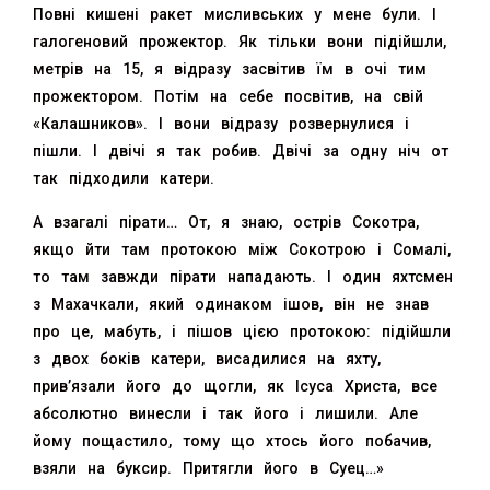
Повні кишені ракет мисливських у мене були. І
галогеновий прожектор. Як тільки вони підійшли,
метрів на 15, я відразу засвітив їм в очі тим
прожектором. Потім на себе посвітив, на свій
«Калашников». І вони відразу розвернулися і
пішли. І двічі я так робив. Двічі за одну ніч от
так підходили катери.
А взагалі пірати… От, я знаю, острів Сокотра,
якщо йти там протокою між Сокотрою і Сомалі,
то там завжди пірати нападають. І один яхтсмен
з Махачкали, який одинаком ішов, він не знав
про це, мабуть, і пішов цією протокою: підійшли
з двох боків катери, висадилися на яхту,
прив’язали його до щогли, як Ісуса Христа, все
абсолютно винесли і так його і лишили. Але
йому пощастило, тому що хтось його побачив,
взяли на буксир. Притягли його в Суец…»