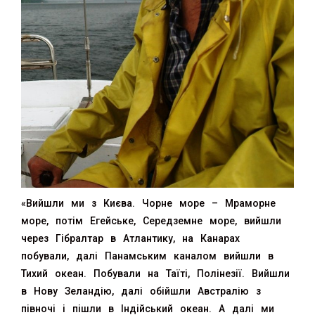
«Вийшли ми з Києва. Чорне море – Мраморне
море, потім Егейське, Середземне море, вийшли
через Гібралтар в Атлантику, на Канарах
побували, далі Панамським каналом вийшли в
Тихий океан. Побували на Таїті, Полінезії. Вийшли
в Нову Зеландію, далі обійшли Австралію з
півночі і пішли в Індійський океан. А далі ми