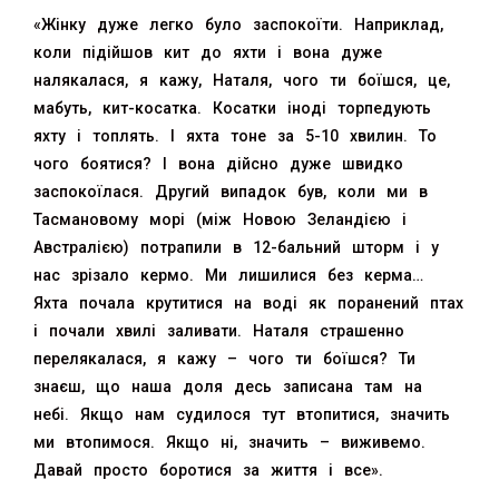
«Жінку дуже легко було заспокоїти. Наприклад,
коли підійшов кит до яхти і вона дуже
налякалася, я кажу, Наталя, чого ти боїшся, це,
мабуть, кит-косатка. Косатки іноді торпедують
яхту і топлять. І яхта тоне за 5-10 хвилин. То
чого боятися? І вона дійсно дуже швидко
заспокоїлася. Другий випадок був, коли ми в
Тасмановому морі (між Новою Зеландією і
Австралією) потрапили в 12-бальний шторм і у
нас зрізало кермо. Ми лишилися без керма…
Яхта почала крутитися на воді як поранений птах
і почали хвилі заливати. Наталя страшенно
перелякалася, я кажу – чого ти боїшся? Ти
знаєш, що наша доля десь записана там на
небі. Якщо нам судилося тут втопитися, значить
ми втопимося. Якщо ні, значить – виживемо.
Давай просто боротися за життя і все».