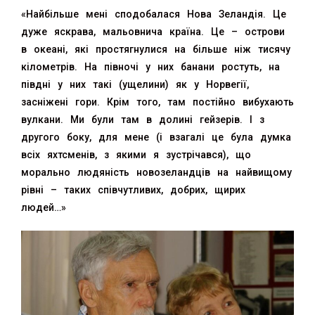
«Найбільше мені сподобалася Нова Зеландія. Це
дуже яскрава, мальовнича країна. Це – острови
в океані, які простягнулися на більше ніж тисячу
кілометрів. На півночі у них банани ростуть, на
півдні у них такі (ущелини) як у Норвегії,
засніжені гори. Крім того, там постійно вибухають
вулкани. Ми були там в долині гейзерів. І з
другого боку, для мене (і взагалі це була думка
всіх яхтсменів, з якими я зустрічався), що
морально людяність новозеландців на найвищому
рівні – таких співчутливих, добрих, щирих
людей…»