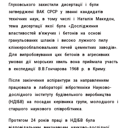
Глуховського захистили дисертації і були
затверджені ВАК СРСР у званні кандидатів
технічних наук, в тому числі і Наталія Македон,
тема дисертації якої була «Дослідження
властивостей в’яжучих і бетонів на основі
гранульованих шлаків і високо лужного пилу
клінкерообпалювальних печей цементних заводів».
Для випробовування цих бетонів в агресивних
умовах дії морських хвиль вона приймала участь
в експедиції В.В.Гончарова 1968 р. в Криму.
Після закінчення аспірантури за направленням
працювала в лабораторії вібротехніки Науково-
дослідного інституту будівельного виробництва
(НДІБВ) на посадах керівника групи, молодшого і
старшого наукового співробітника.
Протягом 24 років праці в НДІБВ була
відповідальним виконавцем науково-дослідної