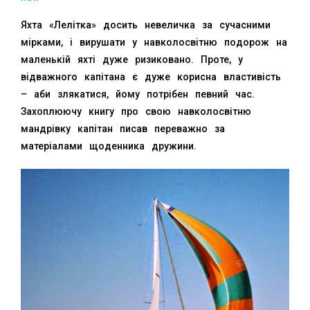
Яхта «Лелітка» досить невеличка за сучасними
мірками, і вирушати у навколосвітню подорож на
маленькій яхті дуже ризиковано. Проте, у
відважного капітана є дуже корисна властивість
– аби злякатися, йому потрібен певний час.
Захоплюючу книгу про свою навколосвітню
мандрівку капітан писав переважно за
матеріалами щоденника дружини.