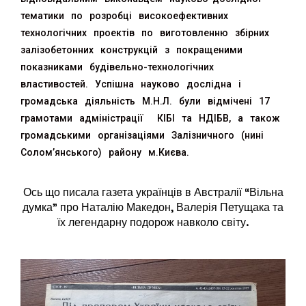
тематики по розробці високоефективних
технологічних проектів по виготовленню збірних
залізобетонних конструкцій з покращеними
показниками будівельно-технологічних
властивостей. Успішна науково дослідна і
громадська діяльність М.Н.Л. були відмічені 17
грамотами адміністрації КІБІ та НДІБВ, а також
громадськими організаціями Залізничного (нині
Солом’янського) району м.Києва.
Ось що писала газета українців в Австралії “Вільна
думка” про Наталію Македон, Валерія Петущака та
їх легендарну подорож навколо світу.