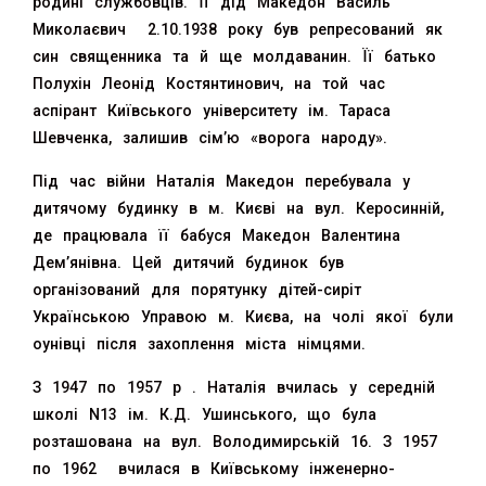
родині службовців. Її дід Македон Василь
Миколаєвич 2.10.1938 року був репресований як
син священника та й ще молдаванин. Її батько
Полухін Леонід Костянтинович, на той час
аспірант Київського університету ім. Тараса
Шевченка, залишив сім’ю «ворога народу».
Під час війни Наталія Македон перебувала у
дитячому будинку в м. Києві на вул. Керосинній,
де працювала її бабуся Македон Валентина
Дем’янівна. Цей дитячий будинок був
організований для порятунку дітей-сиріт
Українською Управою м. Києва, на чолі якої були
оунівці після захоплення міста німцями.
З 1947 по 1957 р . Наталія вчилась у середній
школі N13 ім. К.Д. Ушинського, що була
розташована на вул. Володимирській 16. З 1957
по 1962 вчилася в Київському інженерно-