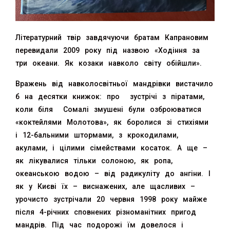
Літературний твір завдячуючи братам Капрановим
перевидали 2009 року під назвою «Ходіння за
три океани. Як козаки навколо світу обійшли».
Вражень від навколосвітньої мандрівки вистачило
б на десятки книжок: про зустрічі з піратами,
коли біля Сомалі змушені були озброюватися
«коктейлями Молотова», як боролися зі стихіями
і 12-бальними штормами, з крокодилами,
акулами, і цілими сімействами косаток. А ще –
як лікувалися тільки солоною, як ропа,
океанською водою – від радикуліту до ангіни. І
як у Києві їх – виснажених, але щасливих –
урочисто зустрічали 20 червня 1998 року майже
після 4-річних сповнених різноманітних пригод
мандрів. Під час подорожі їм довелося і