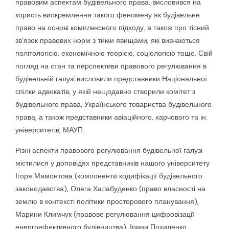
правовим аспектам будівельного права, висловився на
користь виокремлення такого феномену як будівельне
право на основі комплексного підходу, а також про тісний
зв’язок правових норм з тими явищами, які вивчаються
політологією, економічною теорією, соціологією тощо. Свій
погляд на стан та перспективи правового регулювання в
будівельній галузі висловили представники Національної
спілки адвокатів, у якій нещодавно створили комітет з
будівельного права, Українського товариства будівельного
права, а також представники авіаційного, харчового та ін.
університетів, МАУП.
Різні аспекти правового регулювання будівельної галузі
містилися у доповідях представників нашого університету
Ігоря Мамонтова (компоненти кодифікації будівельного
законодавства), Олега Халабуденко (право власності на
землю в контексті політики просторового планування),
Марини Климчук (правове регулювання цифровізації
енергоефективного будівництва), Ірини Похиленко