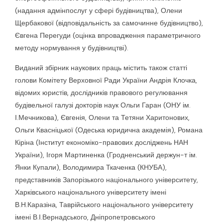
(надання адмінпослуг у сфері будівництва), Олени
Щербакової (відповідальність за самочинне будівництво),
Євгена Перегуди (оцінка впровадження параметричного
методу нормування у будівництві).
Виданий збірник наукових праць містить також статті
голови Комітету Верховної Ради України Андрія Клочка,
відомих юристів, дослідників правового регулювання
будівельної галузі докторів наук Ольги Гаран (ОНУ ім.
І.Мечникова), Євгенія, Олени та Тетяни Харитонових,
Ольги Квасніцької (Одеська юридична академія), Романа
Кіріна (Інститут економіко-правових досліджень НАН
України), Ігоря Мартиненка (Гродненський держун-т ім.
Янки Купали), Володимира Ткаченка (КНУБА),
представників Запорізького національного університету,
Харківського національного університету імені
В.Н.Каразіна, Таврійського національного університету
імені В.І.Вернадського, Дніпропетровського