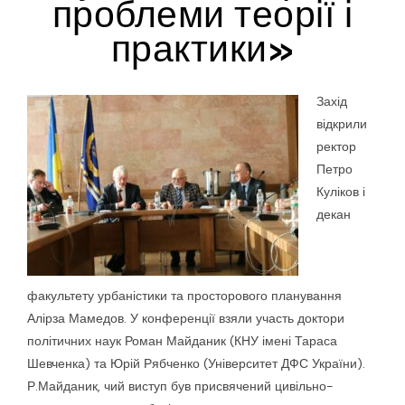
проблеми теорії і
практики»
Захід
відкрили
ректор
Петро
Куліков і
декан
факультету урбаністики та просторового планування
Алірза Мамедов. У конференції взяли участь доктори
політичних наук Роман Майданик (КНУ імені Тараса
Шевченка) та Юрій Рябченко (Університет ДФС України).
Р.Майданик, чий виступ був присвячений цивільно-