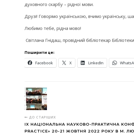
духовного скарбу – рідної мови.
Друзі! Говорімо українською, вчимо українську, шан
Любимо тебе, рідна мово!
Світлана Гнідаш, провідний бібліотекар Бібліоте
Поширити це:
Facebook
X
LinkedIn
Whats
ДО СТАРІШИХ
IX НАЦІОНАЛЬНА НАУКОВО-ПРАКТИЧНА КОНФ
PRACTICE» 20-21 ЖОВТНЯ 2022 РОКУ В М. Л