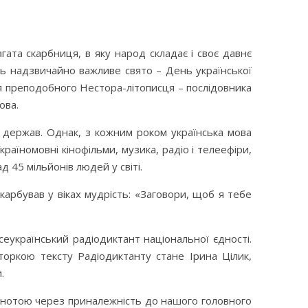
ата скарбниця, в яку народ складає і своє давнє
ають надзвичайно важливе свято – День української
я преподобного Нестора-літописця – послідовника
ова.
х держав. Однак, з кожним роком українська мова
країномовні кінофільми, музика, радіо і телеефіри,
 45 мільйонів людей у світі.
арбував у віках мудрість: «Заговори, щоб я тебе
еукраїнський радіодиктант національної єдності.
торкою тексту Радіодиктанту стане Ірина Цілик,
.
льнотою через приналежність до нашого головного