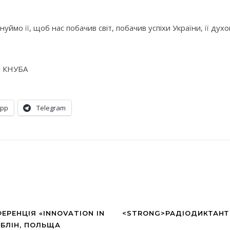
уймо її, щоб нас побачив світ, побачив успіхи України, її духо
ки КНУБА
App
Telegram
ЕРЕНЦІЯ «INNOVATION IN
<STRONG>РАДІОДИКТАНТ 
ЮБЛІН, ПОЛЬЩА