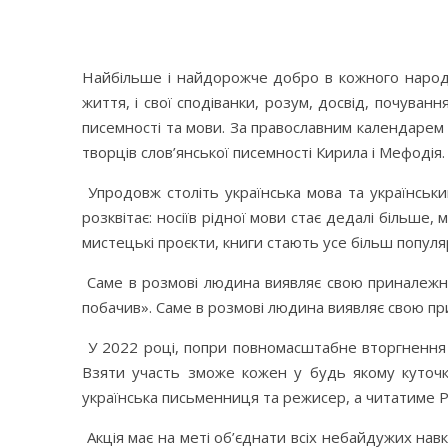
Найбільше і найдорожче добро в кожного народу 
життя, і свої сподіванки, розум, досвід, почуван
писемності та мови. За православним календарем
творців слов’янської писемності Кирила і Мефодія
Упродовж століть українська мова та українськи
розквітає: носіїв рідної мови стає дедалі більше,
мистецькі проєкти, книги стають усе більш популяр
Саме в розмові людина виявляє свою приналежніс
побачив». Саме в розмові людина виявляє свою пр
У 2022 році, попри повномасштабне вторгнення р
Взяти участь зможе кожен у будь якому куточку
українська письменниця та режисер, а читатиме Р
Акція має на меті об’єднати всіх небайдужих на