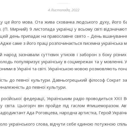
4 Листопада, 2022
це його мова. Ота жива схованка людського духу, його баг
ня. (П. Мирний) 9 листопада українці у всьому світі відзнач
 цей день припадає на православне свято – День вшануванн
. Адже саме з його праці розпочинається писемна українська м
й народ зазнавали суттєвих утисків і заборон з боку різни
 молодь популяризує українську в соцмережах та у мовленні. У
ними в Україні та світі. Українською мовою розмовляють понад
ть до певної культури. Давньогрецький філософ Сократ зак
иналежність до певної культури.
осійської федерації, Українським радіо проводиться ХХІІ Вс
 світа. Цьогоріч він пройде під гаслом #пишеморазом. Ав
адіодиктант Ада Роговцева, народна артистка, Герой України
вколо українського слова, відчути себе єдиною потужною спі