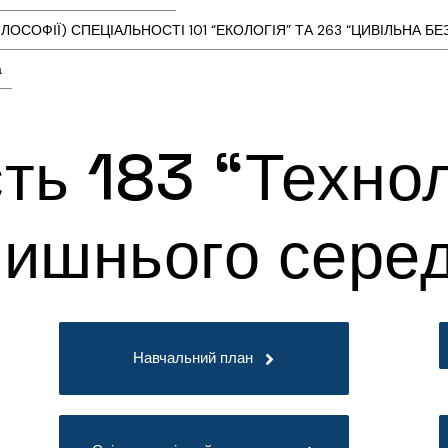
ОСОФІЇ) СПЕЦІАЛЬНОСТІ 101 “ЕКОЛОГІЯ” ТА 263 “ЦИВІЛЬНА БЕ
а
ть 183 “Технол
лишнього сере
Навчальний план