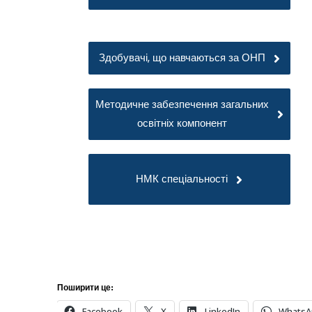
Здобувачі, що навчаються за ОНП
Методичне забезпечення загальних
освітніх компонент
НМК спеціальності
Поширити це:
Facebook
X
LinkedIn
WhatsA