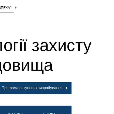
ЗПЕКА”
»
огії захисту
довища
Програма вступного випробування