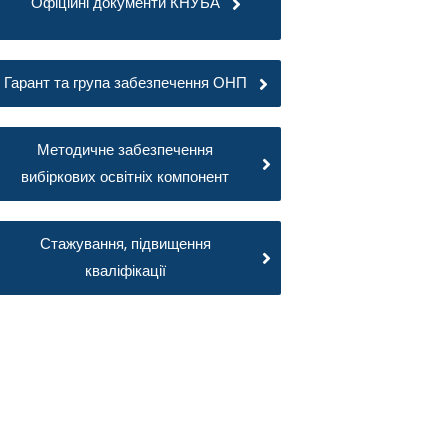
Офіційні документи КНУБА
Гарант та група забезпечення ОНП
Методичне забезпечення
вибіркових освітніх компонент
Стажування, підвищення
кваліфікації