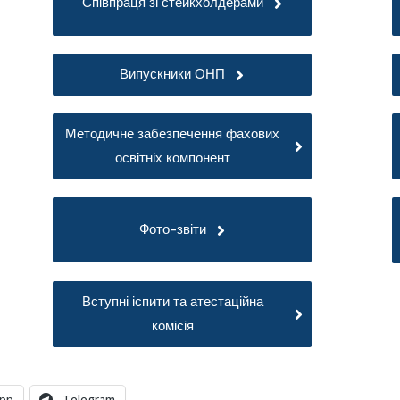
Співпраця зі стейкхолдерами
Випускники ОНП
Методичне забезпечення фахових
освітніх компонент
Фото-звіти
Вступні іспити та атестаційна
комісія
pp
Telegram