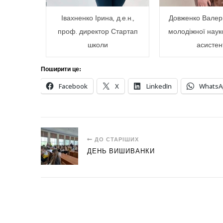
Івахненко Ірина, д.е.н.,
Довженко Валері
проф. директор Стартап
молодіжної наук
школи
асистен
Поширити це:
Facebook
X
LinkedIn
WhatsA
ДО СТАРІШИХ
ДЕНЬ ВИШИВАНКИ