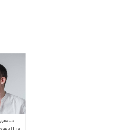
дислав,
ець з ІТ та