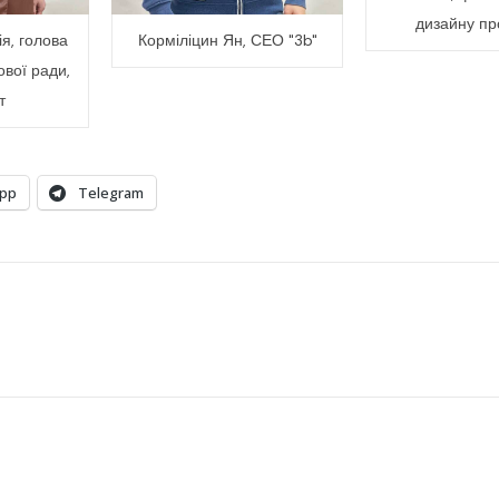
дизайну пр
я, голова
Корміліцин Ян, СЕО "3b"
ової ради,
т
pp
Telegram