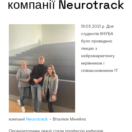
компанії Neurotrack
19.05.2021 р. Для
студентів КНУБА
було проведено
лекцію з
нейромаркетингу
керівником і
співзасновником ІТ
компанії
Neurotrack
– Віталієм Міняйло.
Організаторами лекції стали професор кафедри