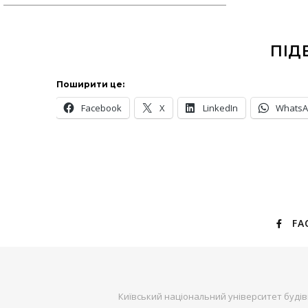
ПІД
Поширити це:
Facebook
X
LinkedIn
Whats
FA
Київський національний університет будів