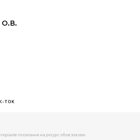
О.В.
K-TOK
теріалів посилання на ресурс обов'язкове.