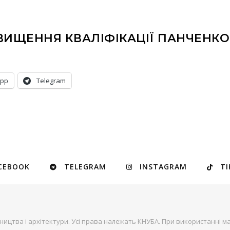
ВИЩЕННЯ КВАЛІФІКАЦІЇ ПАНЧЕНКО 
App
Telegram
CEBOOK
TELEGRAM
INSTAGRAM
TI
ництва і архітектури. Усі права належать КНУБА. При використанні ма