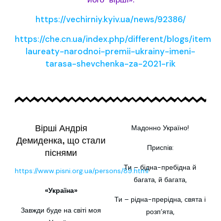
https://vechirniy.kyiv.ua/news/92386/
https://che.cn.ua/index.php/different/blogs/item/
laureaty-narodnoi-premii-ukrainy-imeni-
tarasa-shevchenka-za-2021-rik
Вірші Андрія
Мадонно Україно!
Демиденка, що стали
Приспів:
піснями
Ти – бідна-пребідна й
https://www.pisni.org.ua/persons/89.html
багата, й багата,
«Україна»
Ти – рідна-прерідна, свята і
Завжди буде на світі моя
розп’ята,