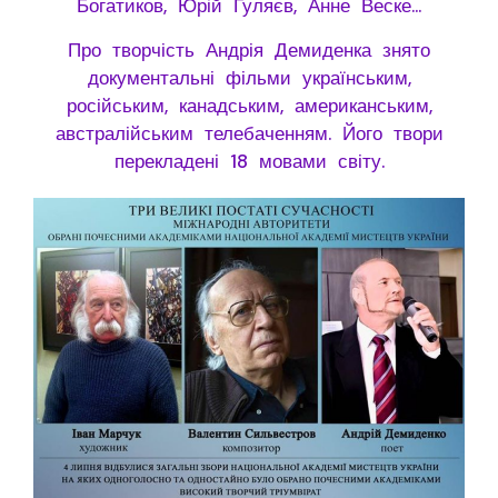
Богатиков, Юрій Гуляєв, Анне Веске…
Про творчість Андрія Демиденка знято
документальні фільми українським,
російським, канадським, американським,
австралійським телебаченням. Його твори
перекладені 18 мовами світу.