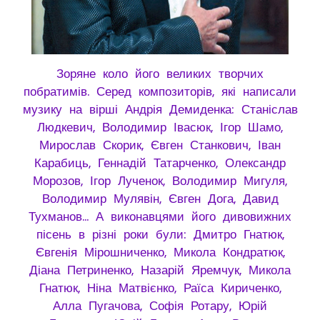
Зоряне коло його великих творчих
побратимів. Серед композиторів, які написали
музику на вірші Андрія Демиденка: Станіслав
Людкевич, Володимир Івасюк, Ігор Шамо,
Мирослав Скорик, Євген Станкович, Іван
Карабиць, Геннадій Татарченко, Олександр
Морозов, Ігор Лученок, Володимир Мигуля,
Володимир Мулявін, Євген Дога, Давид
Тухманов… А виконавцями його дивовижних
пісень в різні роки були: Дмитро Гнатюк,
Євгенія Мірошниченко, Микола Кондратюк,
Діана Петриненко, Назарій Яремчук, Микола
Гнатюк, Ніна Матвієнко, Раїса Кириченко,
Алла Пугачова, Софія Ротару, Юрій