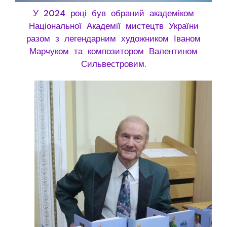
У 2024 році був обраний академіком
Національної Академії мистецтв України
разом з легендарним художником Іваном
Марчуком та композитором Валентином
Сильвестровим.