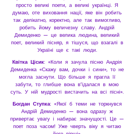
просто великі поети, а великі українці. Я
думаю, оте виховання нації, яке він робить
так делікатно, коректно, але так вимогливо,
робить йому величезну славу. Андрій
Демиденко — це велика людина, великий
поет, великий пісняр, я тішуся, що взагалі в
Україні ще є такі люди.
Квітка Цісик
: «Коли я зачула пісню Андрія
Демиденка «Скажу вам, дочки і сини», то не
могла заснути. Що більше я прагла її
забути, то глибше вона в’їдалася в мою
суть. У ній мудрості вистачить на всі пісні».
Богдан Ступка
: «Якої б теми не торкнувся
Андрій Демиденко — вона одразу ж
привертає увагу і набирає значущості. Це —
поет поза часом! Уже чверть віку я читаю
його вірші».