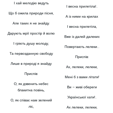
І хай мелодію ведуть
І весна прилетіла!..
Що б ожила природи пісня,
А із ними на крилах
Але таких я не знайду.
І весна прилетіла,
Дарують мрії простір й волю
Вже із далей далеких
І гріють душу молоду,
Повертають лелеки…
Та первозданную свободу
Приспів:
Лише в природі я знайду
Ах, лелеки, лелеки,
Приспів:
Мені б з вами літати!
О, як дзвенить небес
Ви – живі обереги
блакитна повінь,
Української хати!..
О, як співає нам зелений
ліс,
Ах лелеки, лелеки,