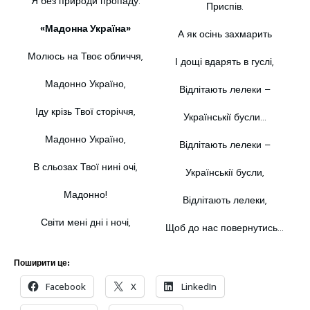
Я без природи пропаду.
Приспів.
«Мадонна Україна»
А як осінь захмарить
Молюсь на Твоє обличчя,
І дощі вдарять в гуслі,
Мадонно Україно,
Відлітають лелеки –
Іду крізь Твої сторіччя,
Українськії бусли…
Мадонно Україно,
Відлітають лелеки –
В сльозах Твої нині очі,
Українськії бусли,
Мадонно!
Відлітають лелеки,
Світи мені дні і ночі,
Щоб до нас повернутись…
Поширити це:
Facebook
X
LinkedIn