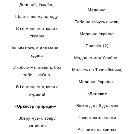
Долі тобі, Україно,
Мадонно!
Щастя твоєму народу!
Тебе не зрічусь ніколи,
Є і в мене ім’я, коли є
Мадонно Україно!
Україна
Приспів. (2)
Іншим гірка, а для мене –
єдина
Мадонно моя Україно…
З тобою – я вічність, без
Молюсь на Твоє обличчя,
тебе – пір’їна.
Мадонно Україно…
Є і в мене ім’я, коли є
«Лелеки»
Україна!
Вже із далей далеких
«Оркестр природи»
Повертають лелеки,
Зберу музик, зберу
вогнистих
А із ними на крилах