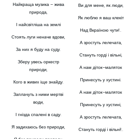
Найкраща музика – жива
Ви для мене, як люди,
природа,
Як люблю я ваш клекіт
І найсвітліша на землі
Над Вкраїною чути!..
Стоять луги неначе вдови,
А зростуть лелечата,
За них я буду на суду.
Стануть горді і вільні,
Зберу увесь оркестр
А нам діток–маляток
природи,
Принесуть у хустині.
Кого в живих іще знайду.
А нам діток–маляток
Заплачуть з ними мертві
води,
Принесуть у хустині,
І гнізда спалені в саду.
А зростуть лелечата,
Я задихаюсь без природи,
Стануть горді і вільні!..