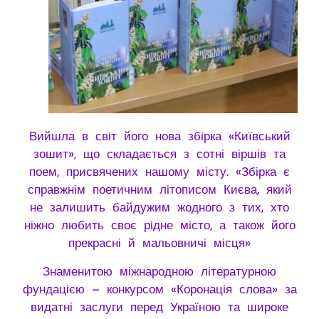
Вийшла в світ його нова збірка «Київський
зошит», що складається з сотні віршів та
поем, присвячених нашому місту. «Збірка є
справжнім поетичним літописом Києва, який
не залишить байдужим жодного з тих, хто
ніжно любить своє рідне місто, а також його
прекрасні й мальовничі місця»
Знаменитою міжнародною літературною
фундацією – конкурсом «Коронація слова» за
видатні заслуги перед Україною та широке