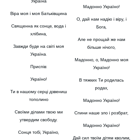
Україна
Мадонно Україно!
Віра моя і моя Батьківщина
О, дай нам надію і віру, і
Священна як сонце, вода і
Бога,
хлібина,
Але не прощай же нам
Завжди буде на світі моя
більше нічого,
Україна.
Мадонно, о, Мадонно моя
Приспів:
Україно!
Україно!
В тяжких Ти родилась
родах,
Ти в нашому серці дзвениш
тополино
Мадонно Україно!
Своїми ділами твою ми
Спини наше зло і розбрат,
утвердим свободу.
Мадонно Україно!
Сонця тобі, Україно,
Дай сил твоїм дітям кволим,