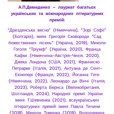
А.П.Демиденко – лауреат багат
ьох
українських та міжнародних літературних
премій:
“Дрезденська весна” (Німеччина), “Зорі Софії”
(Болгарія), імені Григорія Сковороди “Сад
божественних пісень” (Україна, 2019), Миколи
Гоголя “Тріумф” (Україна, 2020), Франца
Кафки (Німеччина-Австрія-Чехія, 2020),
Джека Лондона (США, 2021), Франческо
Петрарки (Італія, 2021), Антуана де Сент-
Екзюпері (Франція, 2022), Йоганна Гете
(Німеччина, 2022), Леонардо да Вінчі (Італія,
2023), Роберта Бернса (Великобританія,
Шотландія, 2024), Народної премії України
імені Т.Шевченка (2021), всеукраїнських
літературних премій імені Павла Тичини
(2018), Миколи Томенка (2019), Володимира