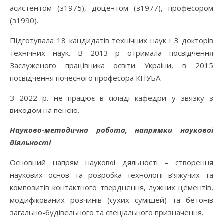
асистентом (з1975), доцентом (з1977), професором
(з1990).
Підготувала 18 кандидатів технічних наук і 3 докторів
технічних наук. В 2013 р отримала посвідчення
Заслуженого працівника освіти Украіни, в 2015
посвідчення почесного професора КНУБА.
З 2022 р. не працює в складі кафедри у звязку з
виходом на пенсію.
Науково-методична робота, напрямки науковоі
діяльності
Основний напрям науковоі дяльності – створення
наукових основ та розробка технологіі в’яжучих та
композитів контактного тверднення, лужних цементів,
модифікованих розчинів (сухих сумішей) та бетонів
загально-будівельного та спеціального призначення.