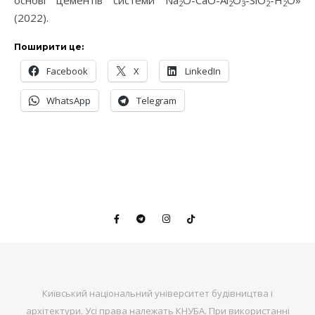
основі цементів системи Na
O-CaO-Al
O
-SiO
-H
O»
2
2
3
2
2
(2022).
Поширити це:
Facebook
X
LinkedIn
WhatsApp
Telegram
Київський національний університет будівництва і
архітектури. Усі права належать КНУБА. При використанні