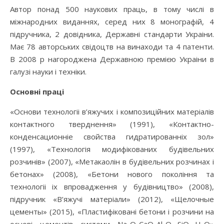
Автор понад 500 наукових праць, в тому числі в
міжнародних виданнях, серед них 8 монографій, 4
підручника, 2 довідника, Державні стандарти Украіни.
Має 78 авторських свідоцтв на винаходи та 4 патенти.
В 2008 р нагороджена Державною премією Украіни в
галузі науки і техніки.
Основні праці
«Основи технологіі в’яжучих і композиційних матеріалів
контактного тверднення» (1991), «Контактно-
конденсационніе свойства гидратированніх зол»
(1997), «Технологія модифікованих будівельних
розчинів» (2007), «Метакаолін в будівельних розчинах і
бетонах» (2008), «Бетони нового покоління та
технологіі іх впровадження у будівництво» (2008),
підручник «В’яжучі матеріали» (2012), «Щелочные
цементы» (2015), «Пластифіковані бетони і розчини на