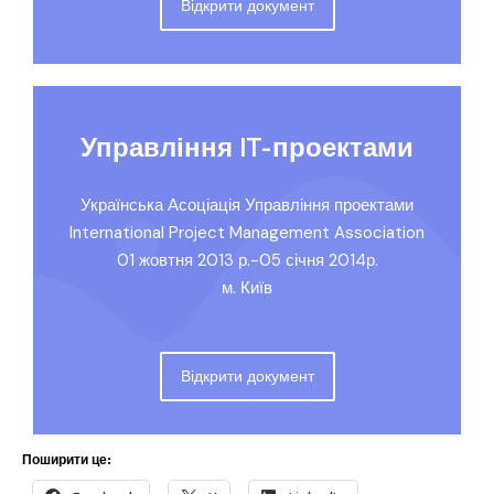
Відкрити документ
Управління IT-проектами
Українська Асоціація Управління проектами
International Project Management Association
01 жовтня 2013 р.-05 січня 2014р.
м. Київ
Відкрити документ
Поширити це: