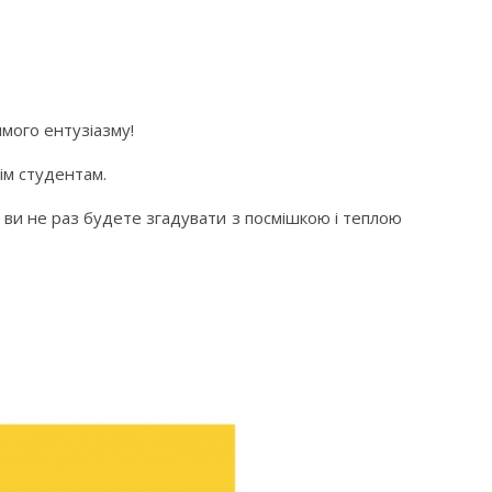
имого ентузіазму!
ім студентам.
й ви не раз будете згадувати з посмішкою і теплою