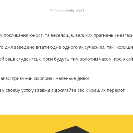
17 Листопада, 2023
 покликання юності та веселощів, великих прагнень і незгас
го дня заведено вітати одне одного як сучасним, так і колишн
хай ваші студентські роки будуть тим золотим часом, про яки
апасі приємний сюрприз і маленьке диво!
у своєму успіху і завжди досягайте своїх кращих перемог.