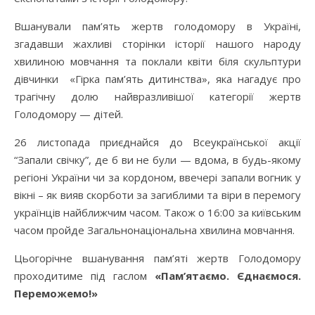
Вшанували пам’ять жертв голодомору в Україні,
згадавши жахливі сторінки історії нашого народу
хвилиною мовчання та поклали квіти біля скульптури
дівчинки «Гірка пам’ять дитинства», яка нагадує про
трагічну долю найвразливішої категорії жертв
Голодомору — дітей.
26 листопада приєднайся до Всеукраїнської акції
“Запали свічку”, де б ви не були — вдома, в будь-якому
регіоні України чи за кордоном, ввечері запали вогник у
вікні – як вияв скорботи за загиблими та віри в перемогу
українців найближчим часом. Також о 16:00 за київським
часом пройде Загальнонаціональна хвилина мовчання.
Цьогорічне вшанування пам’яті жертв Голодомору
проходитиме під гаслом
«Пам’ятаємо. Єднаємося.
Переможемо!»