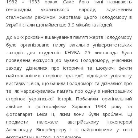
1932 – 1933 роках. Саме його нині називають
геноцидом українського народу, здійсненим
сталінським режимом. Жертвами цього Голодомору в
Україні стали щонайменше 3,9 мільйона людей.
До 90-х роковин вшанування пам’яті жертв Голодомору
було організовано низку загально університетських
заходів для студентів КНУБА. 25 листопада була
проведена екскурсія до музею Голодомору, учасники
заходу дізналися про історичні та шокуючі факти
найтрагічніших сторінок трагедії, відвідали унікальну
виставку “Leica, що бачила Голодомор” та дізналися про
те, як народжувалась пам’ять про одну з найстрашних
сторінок української історії. Побачили оригінальний
альбом з фотографіями Харкова 1933 року та
фотоапарат Leica ІІ, яким вони були зроблені. Ці
предмети належали австрійському інженерові
Александру Вінербергеру і є найціннішими у світі
експонатами з історії Голодомору.