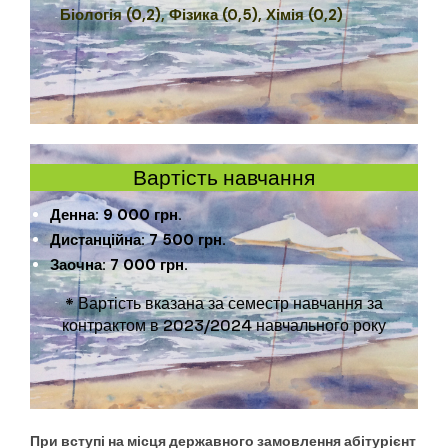
Біологія (0,2), Фізика (0,5), Хімія (0,2)
Вартість навчання
Денна: 9 000 грн.
Дистанційна: 7 500 грн.
Заочна: 7 000 грн.
* Вартість вказана за семестр навчання за
контрактом в 2023/2024 навчального року
При вступі на місця державного замовлення абітурієнт