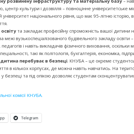
сну розвинену інфраструктуру та матеріальну базу
– нав
ню, центр культури і дозвілля – повноцінне університетське 
 університет національного рівня, що має 95-літню історію, 
ття.
 освіту
та закладає професійну спроможність вашої дитини на
а межі вузькоспеціалізованого будівельного закладу освіти –
ів, педагогів і навіть викладачів фізичного виховання, оскіль
спеціальності, такі як політологія, бухгалтерія, економіка, пі
 дитина перебуває в безпеці
. КНУБА – це окреме студентс
ття в кількох корпусах, де можна навіть навчатись. На терито
 безпеці та під опікою дозволяє студентам сконцентруватися
льної комісії КНУБА.
App
Telegram