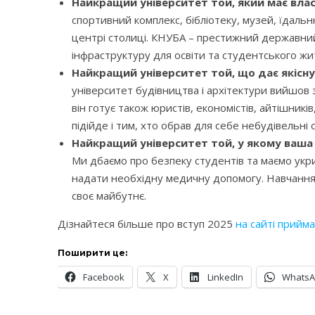
Найкращий університет той, який має вла
спортивний комплекс, бібліотеку, музей, їдаль
центрі столиці. КНУБА – престижний державний
інфраструктуру для освіти та студентського жи
Найкращий університет той, що дає якісну
університет будівництва і архітектури вийшов з
він готує також юристів, економістів, айтішник
підійде і тим, хто обрав для себе небудівельні 
Найкращий університет той, у якому ваша
Ми дбаємо про безпеку студентів та маємо укри
надати необхідну медичну допомогу. Навчання у
своє майбутнє.
Дізнайтеся більше про вступ 2025
на сайті прийма
Поширити це:
Facebook
X
LinkedIn
Whats