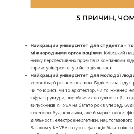
5 ПРИЧИН, ЧО
Найкращий університет для студента – той
міжнародними організаціями
. Київський на
низку перспективних проєктів із компаніями-лід
сприяє університету в його діяльності.
Найкращий університет для молодої людини
хороші кар’єрні перспективи. Будівельна індустр
чи то юрист, чи то архітектор, чи то інженер-е
інфраструктури, виробничих потужностей і в ци
випускників КНУБА на багато років уперед. Буді
інженери-будівельники, але й маркетологи, фін
діяльності, електроенергетики, нафтогазового с
Загалом у КНУБА готують фахівців більш ніж за 