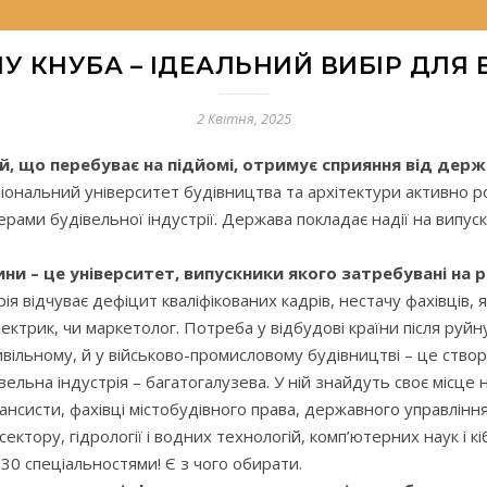
МУ КНУБА – ІДЕАЛЬНИЙ ВИБІР ДЛЯ
2 Квітня, 2025
, що перебуває на підйомі, отримує сприяння від держа
ціональний університет будівництва та архітектури активно ро
ерами будівельної індустрії. Держава покладає надії на випус
 – це університет, випускники якого затребувані на р
ія відчуває дефіцит кваліфікованих кадрів, нестачу фахівців,
лектрик, чи маркетолог. Потреба у відбудові країни після ру
вільному, й у військово-промисловому будівництві – це ство
вельна індустрія – багатогалузева. У ній знайдуть своє місце 
ансисти, фахівці містобудівного права, державного управлінн
ектору, гідрології і водних технологій, комп’ютерних наук і к
30 спеціальностями! Є з чого обирати.