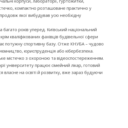
чальні корпуси, лабораторії, гуртожитки,
містечко, компактно розташоване практично у
впродовж якої вибудував усю необхідну
 багато років уперед. Київський національний
 крім кваліфікованих фахівців будівельної сфери
ки має потужну спортивну базу. Отже КНУБА – чудово
дприємництво, юриспруденція або кібербезпека.
ьке містечко з охороною та відеоспостереженням.
рії університету працює сімейний лікар, готовий
 власне на освіті й розвитку, вже зараз будуючи