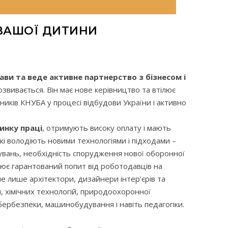
 ВАШОЇ ДИТИНИ
ви та веде активне партнерство з бізнесом і
звивається. Він має нове керівництво та втілює
кників КНУБА у процесі відбудови України і активно
инку праці
, отримують високу оплату і мають
 які володіють новими технологіями і підходами –
йнувань, необхідність спорудження нової оборонної
рює гарантований попит від роботодавців на
не лише архітектори, дизайнери інтер’єрів та
я, хімічних технологій, природоохоронної
ібербезпеки, машинобудування і навіть педагогіки.