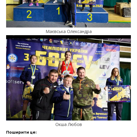
Маєвська Олександра
Окша Любов
Поширити це: